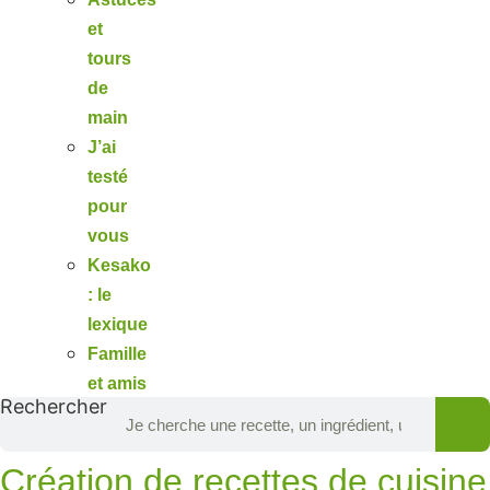
et
tours
de
main
J’ai
testé
pour
vous
Kesako
: le
lexique
Famille
et amis
Rechercher
Création de recettes de cuisine