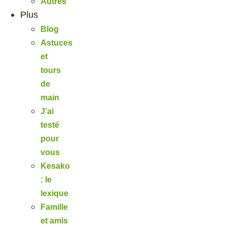
Autres
Plus
Blog
Astuces
et
tours
de
main
J’ai
testé
pour
vous
Kesako
: le
lexique
Famille
et amis