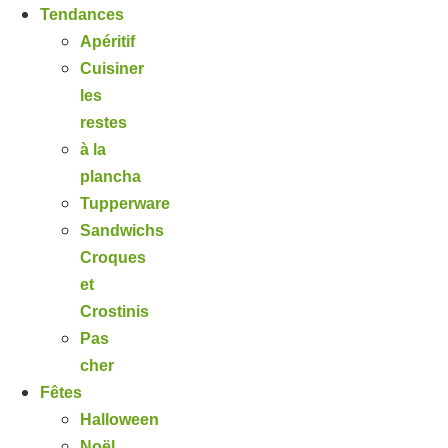
Tendances
Apéritif
Cuisiner
les
restes
à la
plancha
Tupperware
Sandwichs
Croques
et
Crostinis
Pas
cher
Fêtes
Halloween
Noël