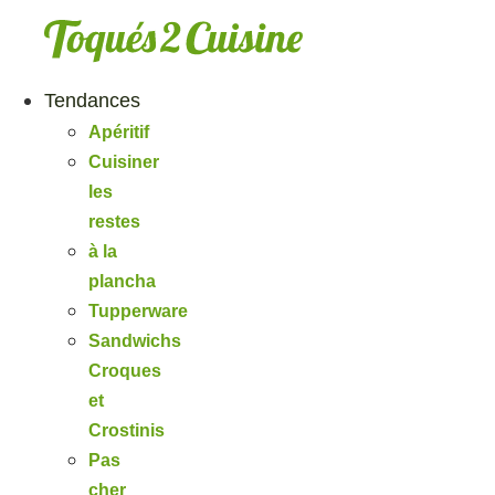
Aller
au
contenu
Tendances
Apéritif
Cuisiner
les
restes
à la
plancha
Tupperware
Sandwichs
Croques
et
Crostinis
Pas
cher