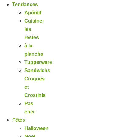
Tendances
Apéritif
Cuisiner
les
restes
à la
plancha
Tupperware
Sandwichs
Croques
et
Crostinis
Pas
cher
Fêtes
Halloween
Noël