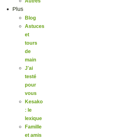
Autres
Plus
Blog
Astuces
et
tours
de
main
J’ai
testé
pour
vous
Kesako
: le
lexique
Famille
et amis