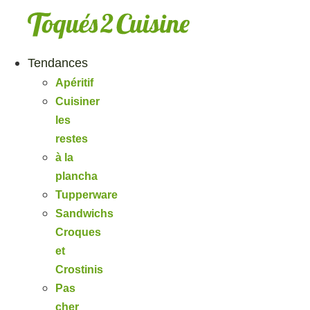
Aller
au
contenu
Tendances
Apéritif
Cuisiner
les
restes
à la
plancha
Tupperware
Sandwichs
Croques
et
Crostinis
Pas
cher