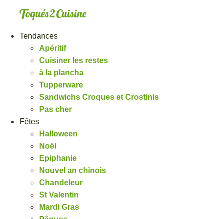
Aller
au
contenu
Tendances
Apéritif
Cuisiner les restes
à la plancha
Tupperware
Sandwichs Croques et Crostinis
Pas cher
Fêtes
Halloween
Noël
Epiphanie
Nouvel an chinois
Chandeleur
St Valentin
Mardi Gras