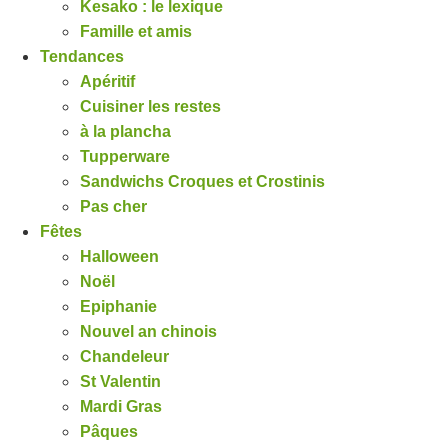
Kesako : le lexique
Famille et amis
Tendances
Apéritif
Cuisiner les restes
à la plancha
Tupperware
Sandwichs Croques et Crostinis
Pas cher
Fêtes
Halloween
Noël
Epiphanie
Nouvel an chinois
Chandeleur
St Valentin
Mardi Gras
Pâques