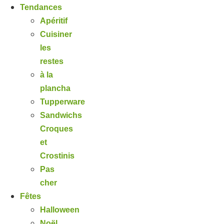
Tendances
Apéritif
Cuisiner
les
restes
à la
plancha
Tupperware
Sandwichs
Croques
et
Crostinis
Pas
cher
Fêtes
Halloween
Noël