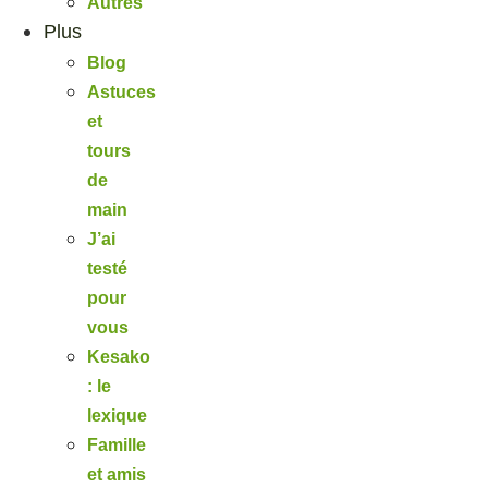
Autres
Plus
Blog
Astuces
et
tours
de
main
J’ai
testé
pour
vous
Kesako
: le
lexique
Famille
et amis