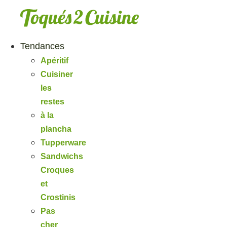
Aller
au
contenu
Tendances
Apéritif
Cuisiner
les
restes
à la
plancha
Tupperware
Sandwichs
Croques
et
Crostinis
Pas
cher