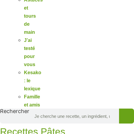
et
tours
de
main
J’ai
testé
pour
vous
Kesako
: le
lexique
Famille
et amis
Rechercher
Recettes Pâtes