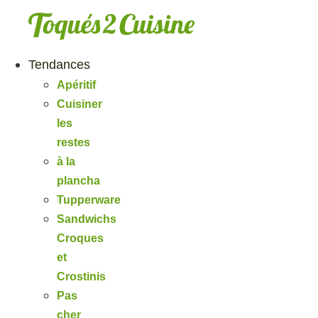
Aller
au
contenu
Tendances
Apéritif
Cuisiner
les
restes
à la
plancha
Tupperware
Sandwichs
Croques
et
Crostinis
Pas
cher