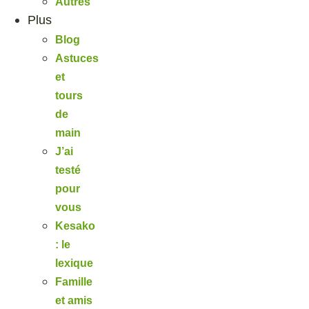
Autres
Plus
Blog
Astuces
et
tours
de
main
J’ai
testé
pour
vous
Kesako
: le
lexique
Famille
et amis