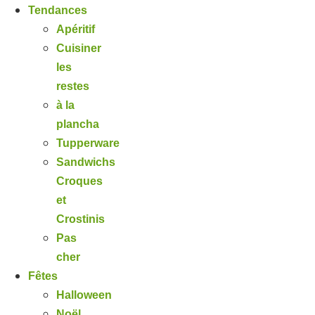
Tendances
Apéritif
Cuisiner
les
restes
à la
plancha
Tupperware
Sandwichs
Croques
et
Crostinis
Pas
cher
Fêtes
Halloween
Noël