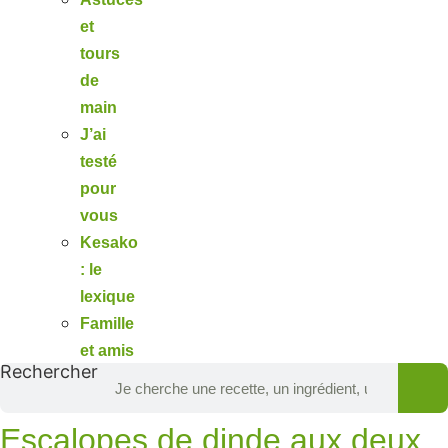
et
tours
de
main
J’ai
testé
pour
vous
Kesako
: le
lexique
Famille
et amis
Rechercher
Escalopes de dinde aux deux