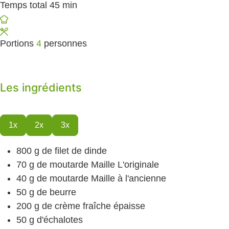
Temps total
45
minutes
min
Portions
4
personnes
Les ingrédients
1x
2x
3x
800
g
de filet de dinde
70
g
de moutarde
Maille L'originale
40
g
de moutarde
Maille à l'ancienne
50
g
de beurre
200
g
de crème fraîche épaisse
50
g
d'échalotes