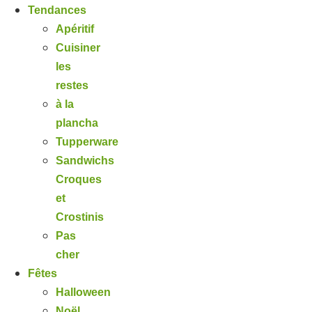
Tendances
Apéritif
Cuisiner
les
restes
à la
plancha
Tupperware
Sandwichs
Croques
et
Crostinis
Pas
cher
Fêtes
Halloween
Noël