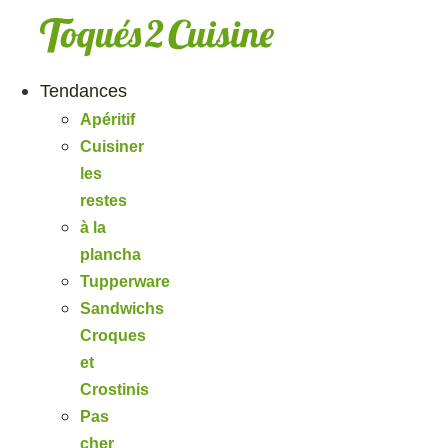
Aller
au
contenu
Tendances
Apéritif
Cuisiner
les
restes
à la
plancha
Tupperware
Sandwichs
Croques
et
Crostinis
Pas
cher