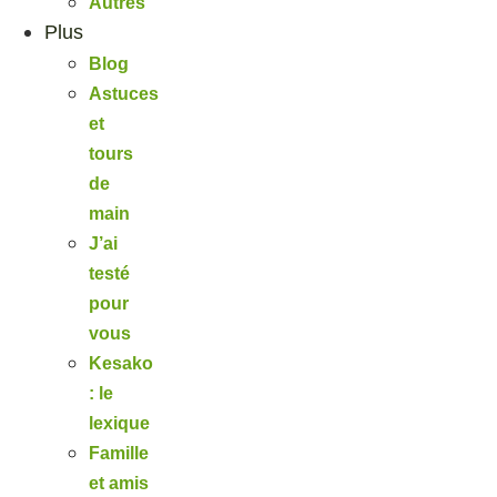
Autres
Plus
Blog
Astuces
et
tours
de
main
J’ai
testé
pour
vous
Kesako
: le
lexique
Famille
et amis