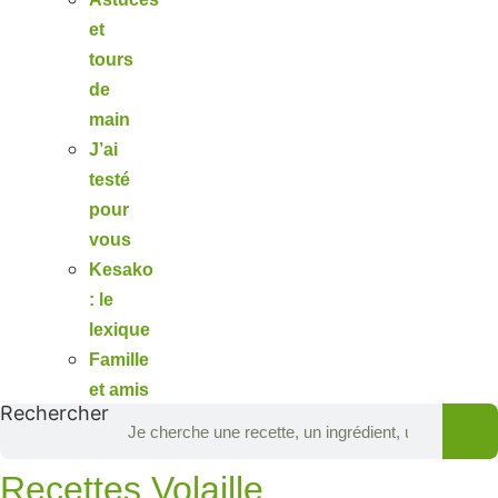
et
tours
de
main
J’ai
testé
pour
vous
Kesako
: le
lexique
Famille
et amis
Rechercher
Recettes Volaille