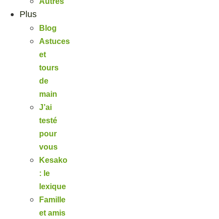
Autres
Plus
Blog
Astuces
et
tours
de
main
J’ai
testé
pour
vous
Kesako
: le
lexique
Famille
et amis