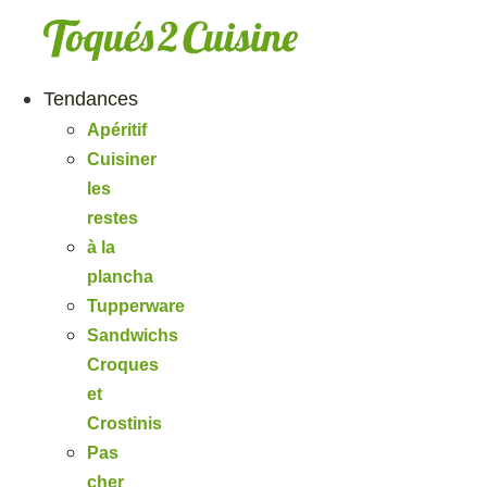
Aller
au
contenu
Tendances
Apéritif
Cuisiner
les
restes
à la
plancha
Tupperware
Sandwichs
Croques
et
Crostinis
Pas
cher