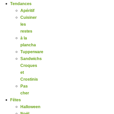
Tendances
Apéritif
Cuisiner
les
restes
à la
plancha
Tupperware
Sandwichs
Croques
et
Crostinis
Pas
cher
Fêtes
Halloween
Noël