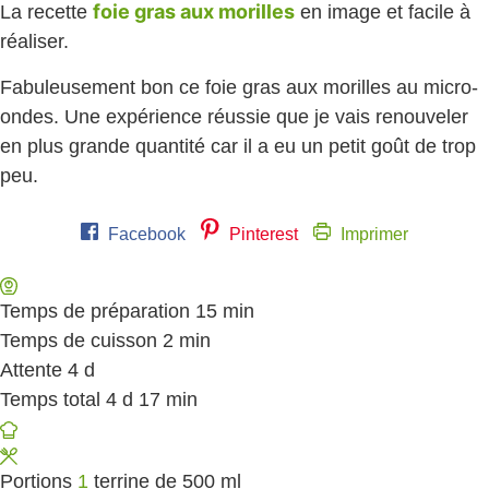
foie gras aux morilles
La recette
en image et facile à
réaliser.
Fabuleusement bon ce foie gras aux morilles au micro-
ondes. Une expérience réussie que je vais renouveler
en plus grande quantité car il a eu un petit goût de trop
peu.
Facebook
Pinterest
Imprimer
Temps de préparation
15
minutes
min
Temps de cuisson
2
minutes
min
Attente
4
days
d
Temps total
4
days
d
17
minutes
min
Portions
1
terrine de 500 ml