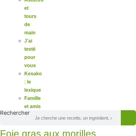
et
tours
de
main
J’ai
testé
pour
vous
Kesako
: le
lexique
Famille
et amis
Rechercher
Foie gras aux morilles