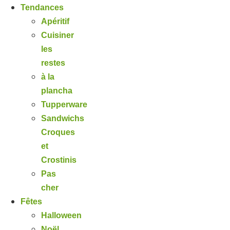
Tendances
Apéritif
Cuisiner
les
restes
à la
plancha
Tupperware
Sandwichs
Croques
et
Crostinis
Pas
cher
Fêtes
Halloween
Noël