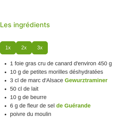
Les ingrédients
1x
2x
3x
1
foie gras cru
de canard d'environ 450 g
10
g
de petites morilles
déshydratées
3
cl
de marc d'Alsace
Gewurztraminer
50
cl
de lait
10
g
de beurre
6
g
de fleur de sel
de Guérande
poivre du moulin