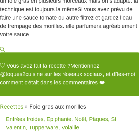
un foie gras en plusieurs morceaux mais on s’adapte. la
technique est toujours la même
Si vous avez prévu de
faire une sauce tomate ou autre filtrez et gardez l’eau
de trempage des morilles. elle parfumera agréablement
votre sauce.
Vous avez fait la recette ?
Mentionnez
@toques2cuisine
sur les réseaux sociaux, et dîtes-moi
comment c'était dans les commentaires ❤️
Recettes
»
Foie gras aux morilles
Entrées froides
,
Epiphanie
,
Noël
,
Pâques
,
St
Valentin
,
Tupperware
,
Volaille