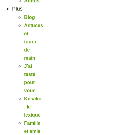
Autres
Plus
Blog
Astuces
et
tours
de
main
J’ai
testé
pour
vous
Kesako
: le
lexique
Famille
et amis