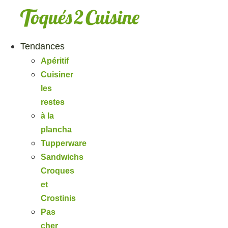
Aller
au
contenu
Tendances
Apéritif
Cuisiner
les
restes
à la
plancha
Tupperware
Sandwichs
Croques
et
Crostinis
Pas
cher