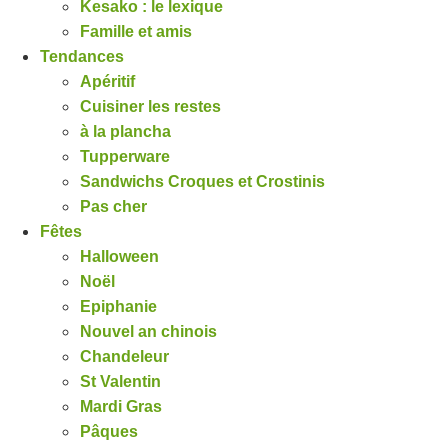
Kesako : le lexique
Famille et amis
Tendances
Apéritif
Cuisiner les restes
à la plancha
Tupperware
Sandwichs Croques et Crostinis
Pas cher
Fêtes
Halloween
Noël
Epiphanie
Nouvel an chinois
Chandeleur
St Valentin
Mardi Gras
Pâques