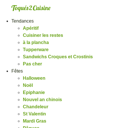
Aller
au
contenu
Tendances
Apéritif
Cuisiner les restes
à la plancha
Tupperware
Sandwichs Croques et Crostinis
Pas cher
Fêtes
Halloween
Noël
Epiphanie
Nouvel an chinois
Chandeleur
St Valentin
Mardi Gras