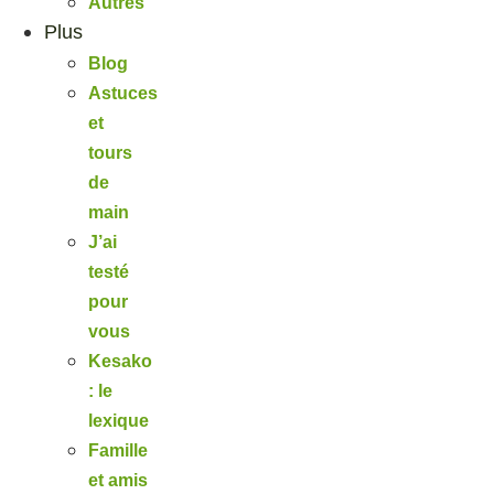
Autres
Plus
Blog
Astuces
et
tours
de
main
J’ai
testé
pour
vous
Kesako
: le
lexique
Famille
et amis