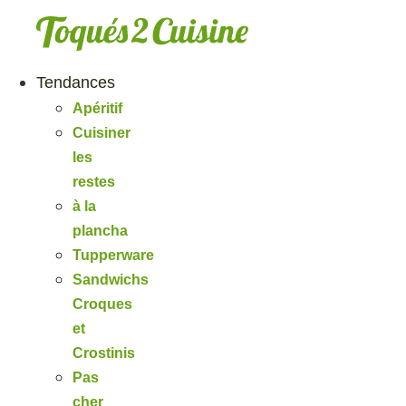
Aller
au
contenu
Tendances
Apéritif
Cuisiner
les
restes
à la
plancha
Tupperware
Sandwichs
Croques
et
Crostinis
Pas
cher