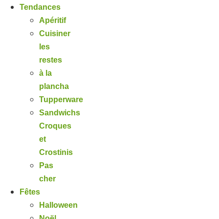
Tendances
Apéritif
Cuisiner
les
restes
à la
plancha
Tupperware
Sandwichs
Croques
et
Crostinis
Pas
cher
Fêtes
Halloween
Noël