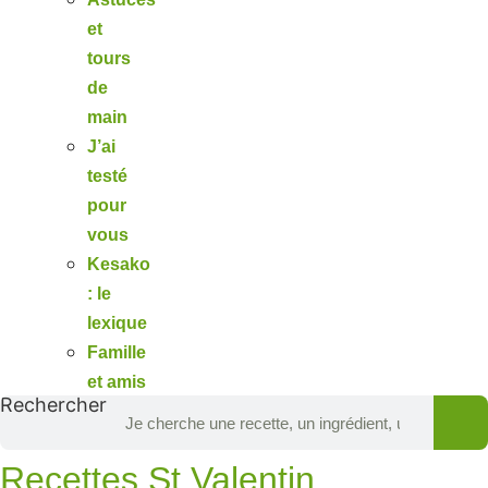
et
tours
de
main
J’ai
testé
pour
vous
Kesako
: le
lexique
Famille
et amis
Rechercher
Recettes St Valentin