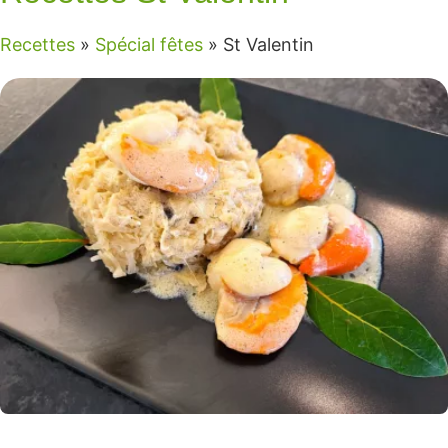
Recettes
»
Spécial fêtes
»
St Valentin