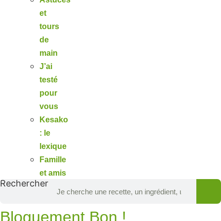
et
tours
de
main
J’ai
testé
pour
vous
Kesako
: le
lexique
Famille
et amis
Rechercher
Bloguement Bon !