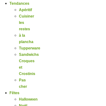
Tendances
Apéritif
Cuisiner
les
restes
à la
plancha
Tupperware
Sandwichs
Croques
et
Crostinis
Pas
cher
Fêtes
Halloween
Noël