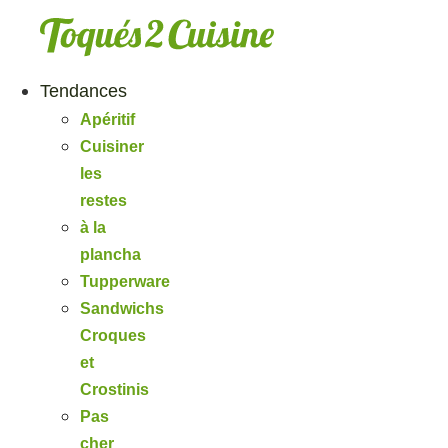
Aller
au
contenu
Tendances
Apéritif
Cuisiner
les
restes
à la
plancha
Tupperware
Sandwichs
Croques
et
Crostinis
Pas
cher