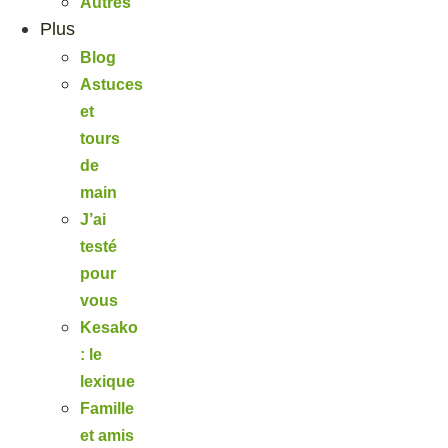
Autres
Plus
Blog
Astuces
et
tours
de
main
J’ai
testé
pour
vous
Kesako
: le
lexique
Famille
et amis