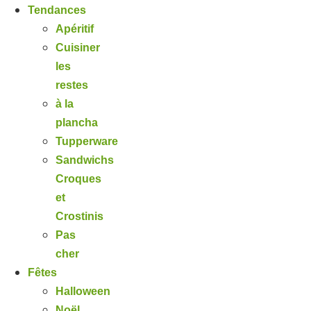
Tendances
Apéritif
Cuisiner
les
restes
à la
plancha
Tupperware
Sandwichs
Croques
et
Crostinis
Pas
cher
Fêtes
Halloween
Noël