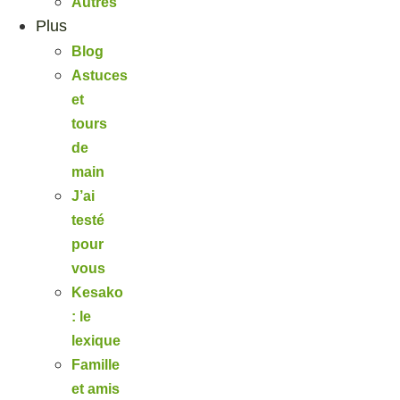
Autres
Plus
Blog
Astuces
et
tours
de
main
J’ai
testé
pour
vous
Kesako
: le
lexique
Famille
et amis