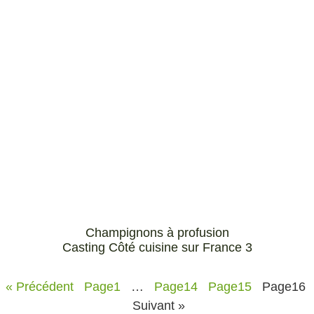
Champignons à profusion
Casting Côté cuisine sur France 3
« Précédent
Page
1
…
Page
14
Page
15
Page
16
Suivant »