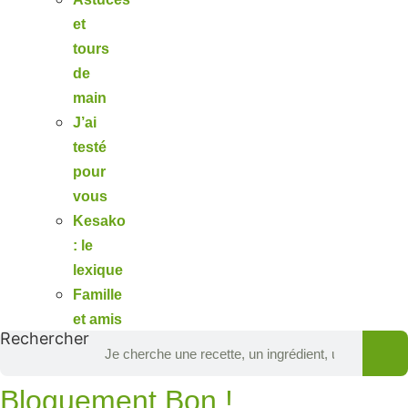
et
tours
de
main
J’ai
testé
pour
vous
Kesako
: le
lexique
Famille
et amis
Rechercher
Bloguement Bon !