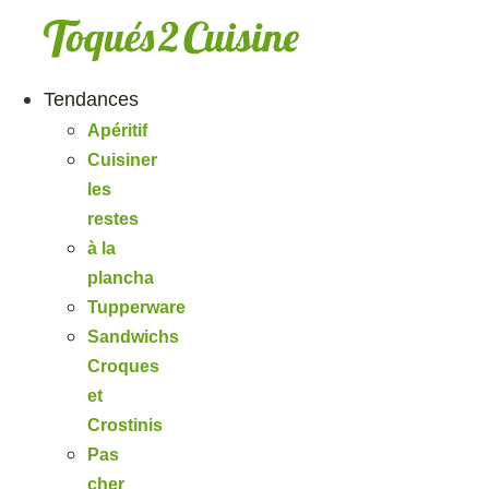
Aller
au
contenu
Tendances
Apéritif
Cuisiner
les
restes
à la
plancha
Tupperware
Sandwichs
Croques
et
Crostinis
Pas
cher