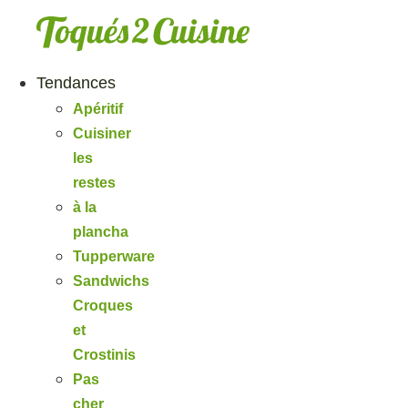
Aller
au
contenu
Tendances
Apéritif
Cuisiner
les
restes
à la
plancha
Tupperware
Sandwichs
Croques
et
Crostinis
Pas
cher