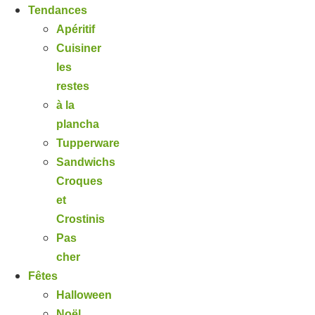
Tendances
Apéritif
Cuisiner
les
restes
à la
plancha
Tupperware
Sandwichs
Croques
et
Crostinis
Pas
cher
Fêtes
Halloween
Noël