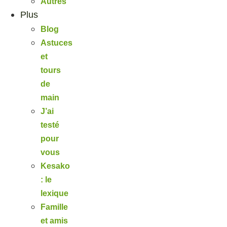
Autres
Plus
Blog
Astuces
et
tours
de
main
J’ai
testé
pour
vous
Kesako
: le
lexique
Famille
et amis