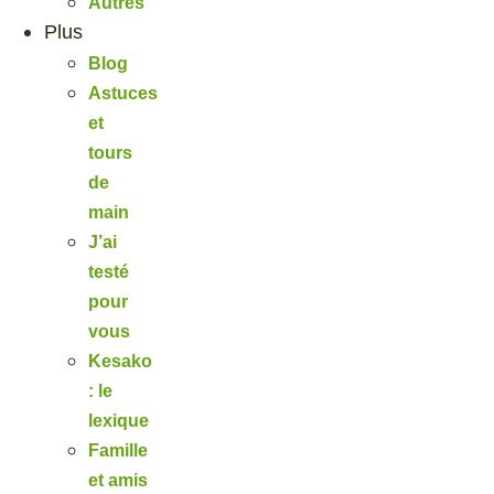
Autres
Plus
Blog
Astuces
et
tours
de
main
J’ai
testé
pour
vous
Kesako
: le
lexique
Famille
et amis