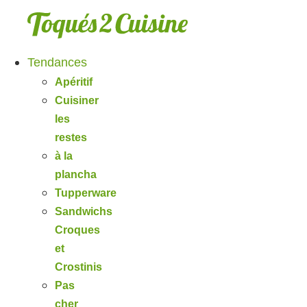
Aller
au
contenu
Tendances
Apéritif
Cuisiner
les
restes
à la
plancha
Tupperware
Sandwichs
Croques
et
Crostinis
Pas
cher