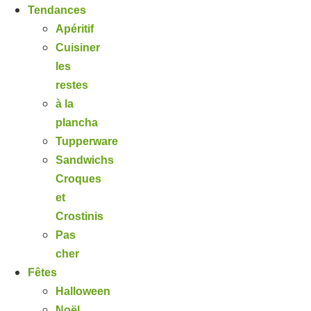
Tendances
Apéritif
Cuisiner
les
restes
à la
plancha
Tupperware
Sandwichs
Croques
et
Crostinis
Pas
cher
Fêtes
Halloween
Noël