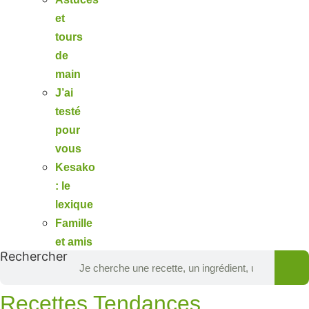
et
tours
de
main
J’ai
testé
pour
vous
Kesako
: le
lexique
Famille
et amis
Rechercher
Recettes Tendances