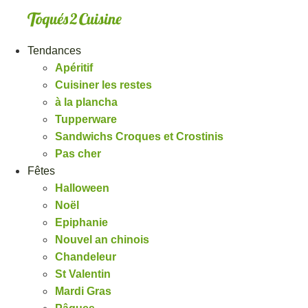
Aller
au
contenu
Tendances
Apéritif
Cuisiner les restes
à la plancha
Tupperware
Sandwichs Croques et Crostinis
Pas cher
Fêtes
Halloween
Noël
Epiphanie
Nouvel an chinois
Chandeleur
St Valentin
Mardi Gras