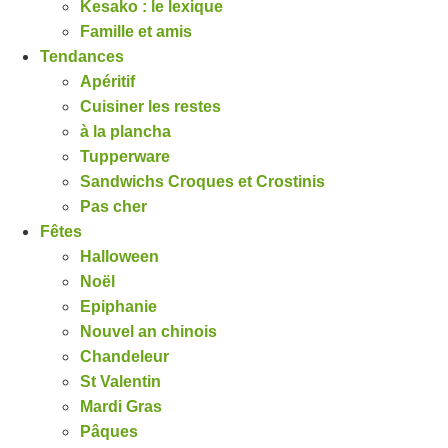
Kesako : le lexique
Famille et amis
Tendances
Apéritif
Cuisiner les restes
à la plancha
Tupperware
Sandwichs Croques et Crostinis
Pas cher
Fêtes
Halloween
Noël
Epiphanie
Nouvel an chinois
Chandeleur
St Valentin
Mardi Gras
Pâques