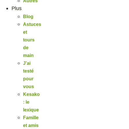
Autres
Plus
Blog
Astuces
et
tours
de
main
J’ai
testé
pour
vous
Kesako
: le
lexique
Famille
et amis