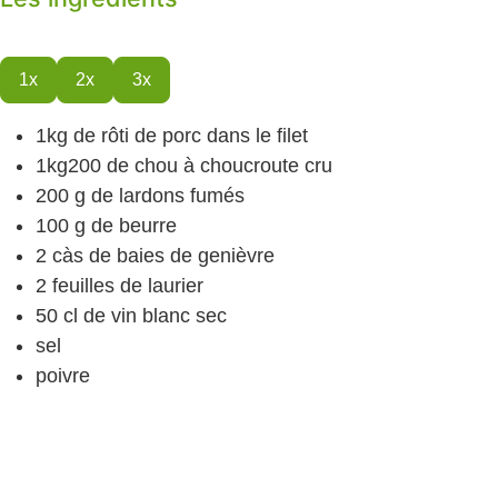
1x
2x
3x
1kg
de rôti de porc
dans le filet
1kg200
de chou à choucroute cru
200
g
de lardons fumés
100
g
de beurre
2
càs
de baies de genièvre
2
feuilles de laurier
50
cl
de vin blanc sec
sel
poivre