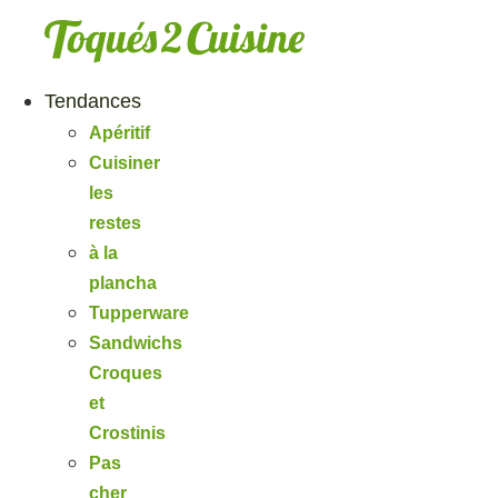
Aller
au
contenu
Tendances
Apéritif
Cuisiner
les
restes
à la
plancha
Tupperware
Sandwichs
Croques
et
Crostinis
Pas
cher