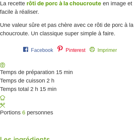
rôti de porc à la choucroute
La recette
en image et
facile à réaliser.
Une valeur sûre et pas chère avec ce rôti de porc à la
choucroute. Un classique super simple à faire.
Facebook
Pinterest
Imprimer
Temps de préparation
15
minutes
min
Temps de cuisson
2
heures
h
Temps total
2
heures
h
15
minutes
min
Portions
6
personnes
Les ingrédients