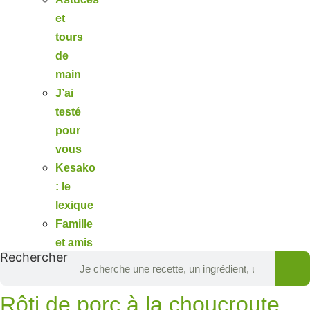
et
tours
de
main
J’ai
testé
pour
vous
Kesako
: le
lexique
Famille
et amis
Rechercher
Rôti de porc à la choucroute