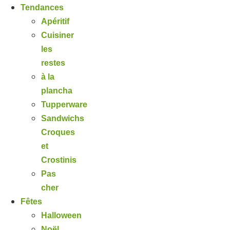
Tendances
Apéritif
Cuisiner
les
restes
à la
plancha
Tupperware
Sandwichs
Croques
et
Crostinis
Pas
cher
Fêtes
Halloween
Noël