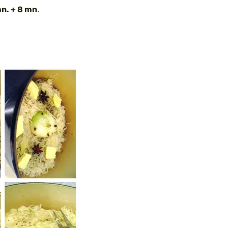
mn. + 8 mn
.