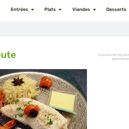
Entrées
Plats
Viandes
Desserts
oute
La publicité me perm
gratuiteme