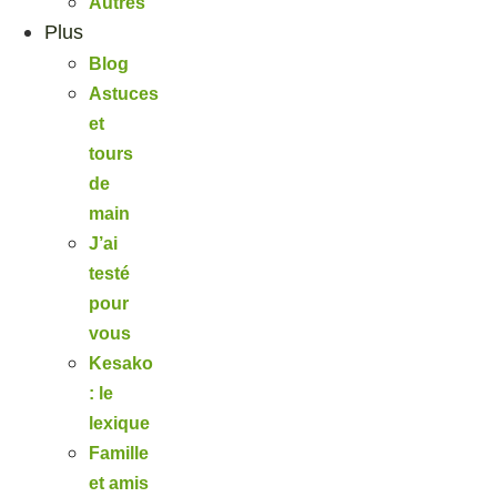
Autres
Plus
Blog
Astuces
et
tours
de
main
J’ai
testé
pour
vous
Kesako
: le
lexique
Famille
et amis