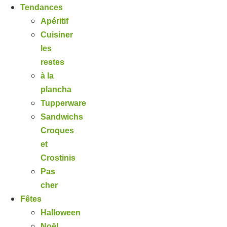
Tendances
Apéritif
Cuisiner
les
restes
à la
plancha
Tupperware
Sandwichs
Croques
et
Crostinis
Pas
cher
Fêtes
Halloween
Noël