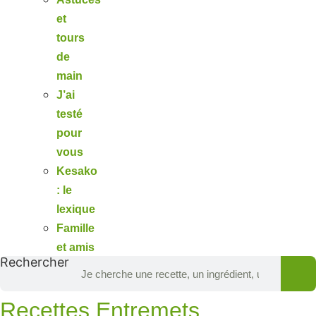
et
tours
de
main
J’ai
testé
pour
vous
Kesako
: le
lexique
Famille
et amis
Rechercher
Recettes Entremets