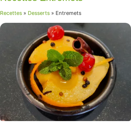
Recettes
»
Desserts
»
Entremets