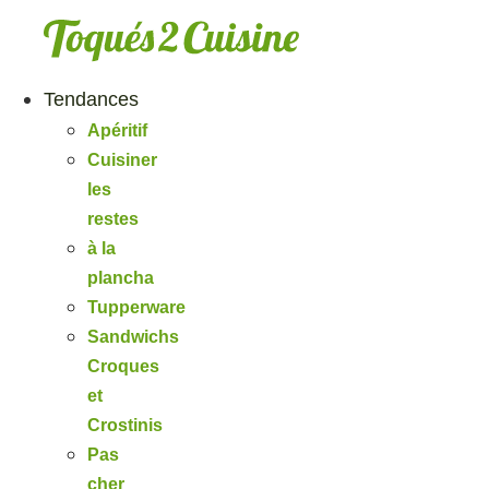
Aller
au
contenu
Tendances
Apéritif
Cuisiner
les
restes
à la
plancha
Tupperware
Sandwichs
Croques
et
Crostinis
Pas
cher