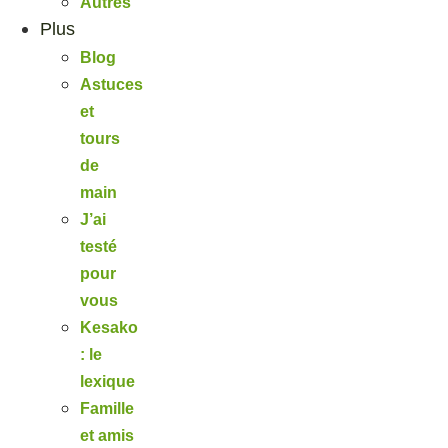
Autres
Plus
Blog
Astuces
et
tours
de
main
J’ai
testé
pour
vous
Kesako
: le
lexique
Famille
et amis