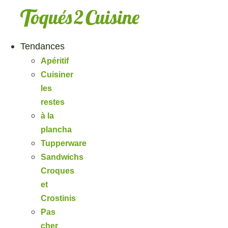
Aller
au
contenu
Tendances
Apéritif
Cuisiner
les
restes
à la
plancha
Tupperware
Sandwichs
Croques
et
Crostinis
Pas
cher