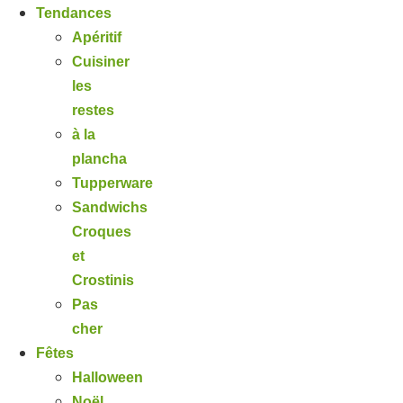
Tendances
Apéritif
Cuisiner
les
restes
à la
plancha
Tupperware
Sandwichs
Croques
et
Crostinis
Pas
cher
Fêtes
Halloween
Noël