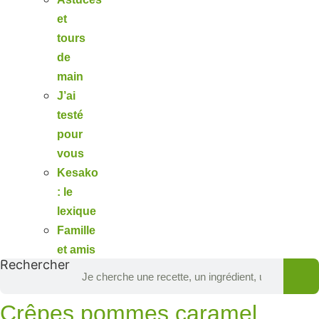
et
tours
de
main
J’ai
testé
pour
vous
Kesako
: le
lexique
Famille
et amis
Rechercher
Crêpes pommes caramel