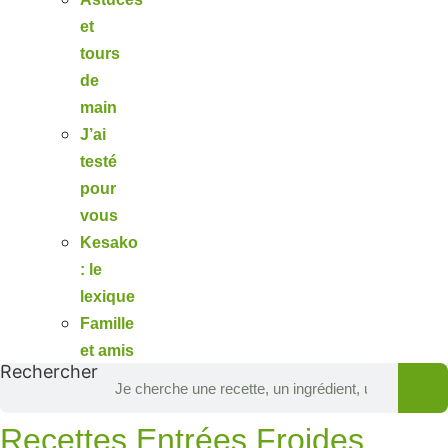
et
tours
de
main
J’ai
testé
pour
vous
Kesako
: le
lexique
Famille
et amis
Rechercher
Recettes Entrées Froides