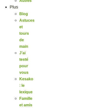
Autres
Plus
Blog
Astuces
et
tours
de
main
J’ai
testé
pour
vous
Kesako
: le
lexique
Famille
et amis