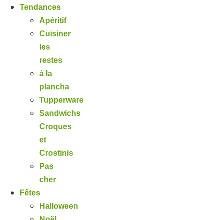
Tendances
Apéritif
Cuisiner
les
restes
à la
plancha
Tupperware
Sandwichs
Croques
et
Crostinis
Pas
cher
Fêtes
Halloween
Noël