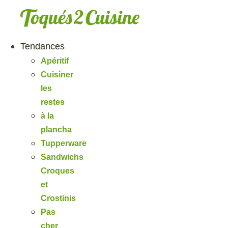
Aller
au
contenu
Tendances
Apéritif
Cuisiner
les
restes
à la
plancha
Tupperware
Sandwichs
Croques
et
Crostinis
Pas
cher