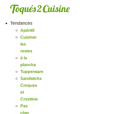
Aller
au
contenu
Tendances
Apéritif
Cuisiner
les
restes
à la
plancha
Tupperware
Sandwichs
Croques
et
Crostinis
Pas
cher