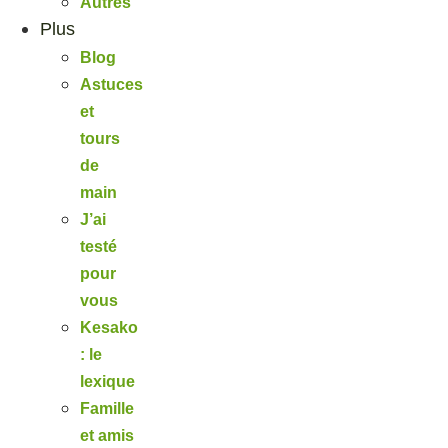
Autres
Plus
Blog
Astuces
et
tours
de
main
J’ai
testé
pour
vous
Kesako
: le
lexique
Famille
et amis