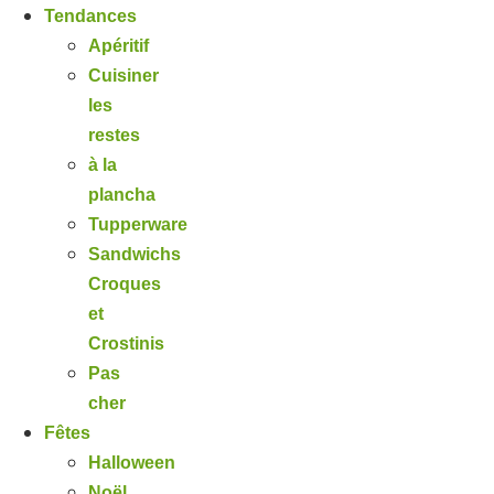
Tendances
Apéritif
Cuisiner
les
restes
à la
plancha
Tupperware
Sandwichs
Croques
et
Crostinis
Pas
cher
Fêtes
Halloween
Noël