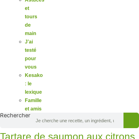
et
tours
de
main
J’ai
testé
pour
vous
Kesako
: le
lexique
Famille
et amis
Rechercher
Tartare de saumon aux citrons