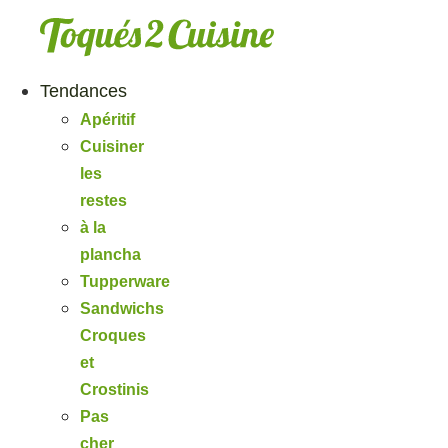
Aller
au
contenu
Tendances
Apéritif
Cuisiner
les
restes
à la
plancha
Tupperware
Sandwichs
Croques
et
Crostinis
Pas
cher