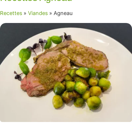
Recettes
»
Viandes
»
Agneau