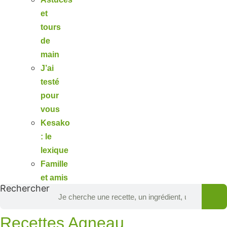
et
tours
de
main
J’ai
testé
pour
vous
Kesako
: le
lexique
Famille
et amis
Rechercher
Recettes Agneau