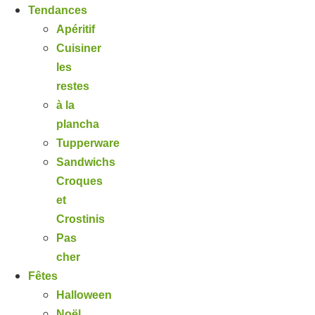
Tendances
Apéritif
Cuisiner
les
restes
à la
plancha
Tupperware
Sandwichs
Croques
et
Crostinis
Pas
cher
Fêtes
Halloween
Noël