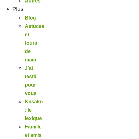
Autres
Plus
Blog
Astuces
et
tours
de
main
J’ai
testé
pour
vous
Kesako
: le
lexique
Famille
et amis