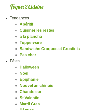
Aller
au
contenu
Tendances
Apéritif
Cuisiner les restes
à la plancha
Tupperware
Sandwichs Croques et Crostinis
Pas cher
Fêtes
Halloween
Noël
Epiphanie
Nouvel an chinois
Chandeleur
St Valentin
Mardi Gras