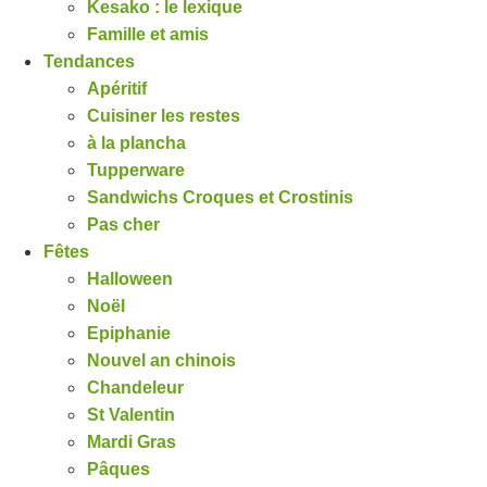
Kesako : le lexique
Famille et amis
Tendances
Apéritif
Cuisiner les restes
à la plancha
Tupperware
Sandwichs Croques et Crostinis
Pas cher
Fêtes
Halloween
Noël
Epiphanie
Nouvel an chinois
Chandeleur
St Valentin
Mardi Gras
Pâques