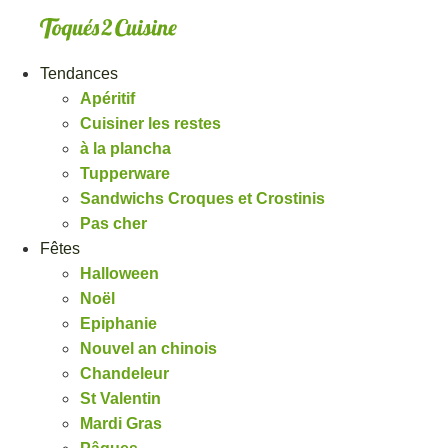
Aller
au
contenu
Tendances
Apéritif
Cuisiner les restes
à la plancha
Tupperware
Sandwichs Croques et Crostinis
Pas cher
Fêtes
Halloween
Noël
Epiphanie
Nouvel an chinois
Chandeleur
St Valentin
Mardi Gras