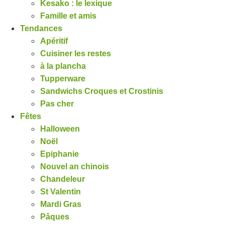
Kesako : le lexique
Famille et amis
Tendances
Apéritif
Cuisiner les restes
à la plancha
Tupperware
Sandwichs Croques et Crostinis
Pas cher
Fêtes
Halloween
Noël
Epiphanie
Nouvel an chinois
Chandeleur
St Valentin
Mardi Gras
Pâques