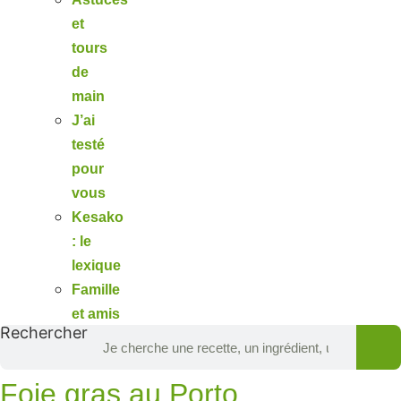
et
tours
de
main
J’ai
testé
pour
vous
Kesako
: le
lexique
Famille
et amis
Rechercher
Foie gras au Porto