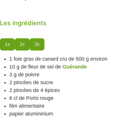
Les ingrédients
1x
2x
3x
1
foie gras de canard cru
de 500 g environ
10
g
de fleur de sel
de
Guérande
3
g
de poivre
2
pincées de sucre
2
pincées de 4 épices
6
cl
de Porto rouge
film alimentaire
papier alumininium