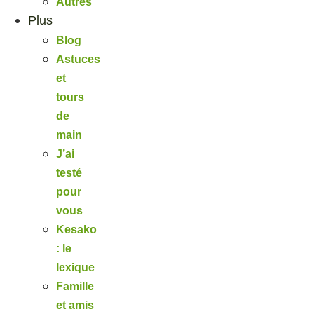
Autres
Plus
Blog
Astuces
et
tours
de
main
J’ai
testé
pour
vous
Kesako
: le
lexique
Famille
et amis