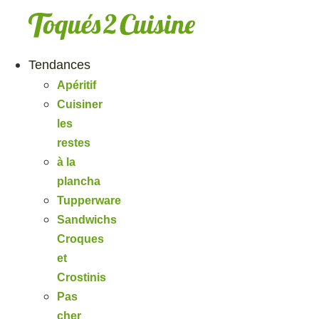
Aller
au
contenu
Tendances
Apéritif
Cuisiner
les
restes
à la
plancha
Tupperware
Sandwichs
Croques
et
Crostinis
Pas
cher