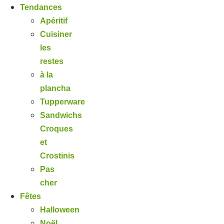
Tendances
Apéritif
Cuisiner
les
restes
à la
plancha
Tupperware
Sandwichs
Croques
et
Crostinis
Pas
cher
Fêtes
Halloween
Noël