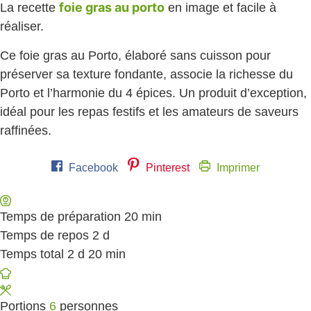
foie gras au porto
La recette
en image et facile à
réaliser.
Ce foie gras au Porto, élaboré sans cuisson pour
préserver sa texture fondante, associe la richesse du
Porto et l’harmonie du 4 épices. Un produit d’exception,
idéal pour les repas festifs et les amateurs de saveurs
raffinées.
Facebook
Pinterest
Imprimer
Temps de préparation
20
minutes
min
Temps de repos
2
days
d
Temps total
2
days
d
20
minutes
min
Portions
6
personnes