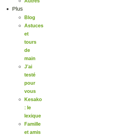
Autres
Plus
Blog
Astuces
et
tours
de
main
J’ai
testé
pour
vous
Kesako
: le
lexique
Famille
et amis