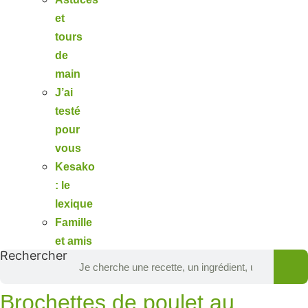
et
tours
de
main
J’ai
testé
pour
vous
Kesako
: le
lexique
Famille
et amis
Rechercher
Brochettes de poulet au