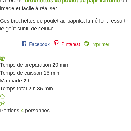
brochettes de poulet au paprika fumé
La recette
en
image et facile à réaliser.
Ces brochettes de poulet au paprika fumé font ressortir
le goût subtil de celui-ci.
Facebook
Pinterest
Imprimer
Temps de préparation
20
minutes
min
Temps de cuisson
15
minutes
min
Marinade
2
heures
h
Temps total
2
heures
h
35
minutes
min
Portions
4
personnes