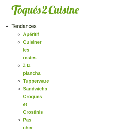
Aller
au
contenu
Tendances
Apéritif
Cuisiner
les
restes
à la
plancha
Tupperware
Sandwichs
Croques
et
Crostinis
Pas
cher