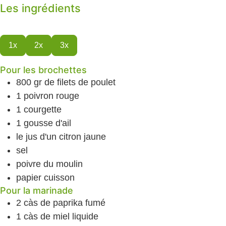
Les ingrédients
1x
2x
3x
Pour les brochettes
800
gr
de filets de poulet
1
poivron
rouge
1
courgette
1
gousse d'ail
le jus d'un citron
jaune
sel
poivre du moulin
papier cuisson
Pour la marinade
2
càs
de paprika fumé
1
càs
de miel
liquide