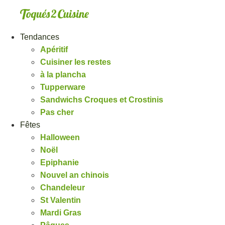
Aller
au
contenu
Tendances
Apéritif
Cuisiner les restes
à la plancha
Tupperware
Sandwichs Croques et Crostinis
Pas cher
Fêtes
Halloween
Noël
Epiphanie
Nouvel an chinois
Chandeleur
St Valentin
Mardi Gras