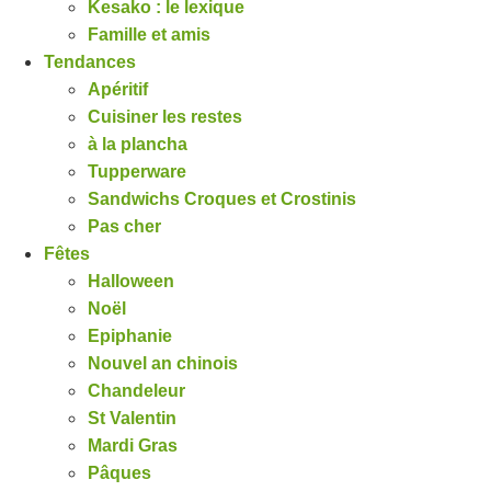
Kesako : le lexique
Famille et amis
Tendances
Apéritif
Cuisiner les restes
à la plancha
Tupperware
Sandwichs Croques et Crostinis
Pas cher
Fêtes
Halloween
Noël
Epiphanie
Nouvel an chinois
Chandeleur
St Valentin
Mardi Gras
Pâques