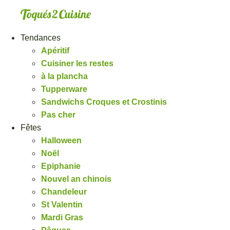
Aller
au
contenu
Tendances
Apéritif
Cuisiner les restes
à la plancha
Tupperware
Sandwichs Croques et Crostinis
Pas cher
Fêtes
Halloween
Noël
Epiphanie
Nouvel an chinois
Chandeleur
St Valentin
Mardi Gras