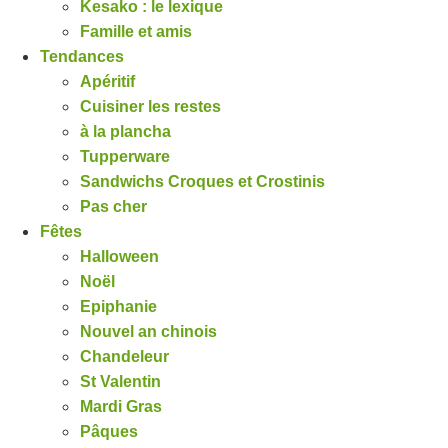
Kesako : le lexique
Famille et amis
Tendances
Apéritif
Cuisiner les restes
à la plancha
Tupperware
Sandwichs Croques et Crostinis
Pas cher
Fêtes
Halloween
Noël
Epiphanie
Nouvel an chinois
Chandeleur
St Valentin
Mardi Gras
Pâques