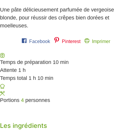
Une pâte délicieusement parfumée de vergeoise
blonde, pour réussir des crêpes bien dorées et
moelleuses.
Facebook
Pinterest
Imprimer
Temps de préparation
10
minutes
min
Attente
1
heure
h
Temps total
1
heure
h
10
minutes
min
Portions
4
personnes
Les ingrédients