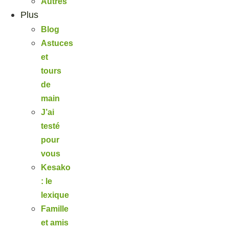
Autres
Plus
Blog
Astuces
et
tours
de
main
J’ai
testé
pour
vous
Kesako
: le
lexique
Famille
et amis