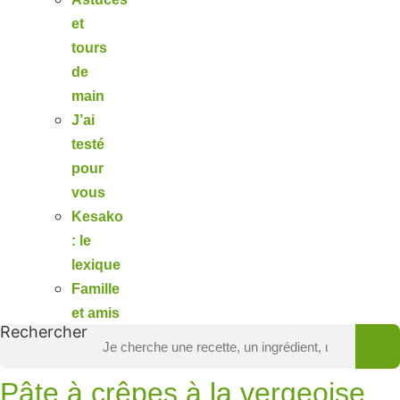
et
tours
de
main
J’ai
testé
pour
vous
Kesako
: le
lexique
Famille
et amis
Rechercher
Pâte à crêpes à la vergeoise