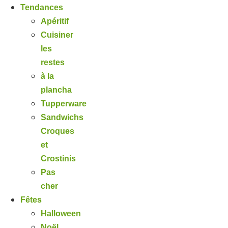
Tendances
Apéritif
Cuisiner
les
restes
à la
plancha
Tupperware
Sandwichs
Croques
et
Crostinis
Pas
cher
Fêtes
Halloween
Noël