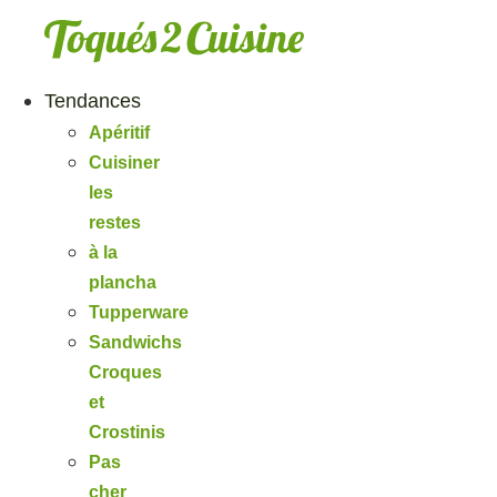
Aller
au
contenu
Tendances
Apéritif
Cuisiner
les
restes
à la
plancha
Tupperware
Sandwichs
Croques
et
Crostinis
Pas
cher