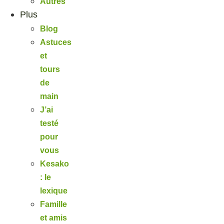
Autres
Plus
Blog
Astuces
et
tours
de
main
J’ai
testé
pour
vous
Kesako
: le
lexique
Famille
et amis