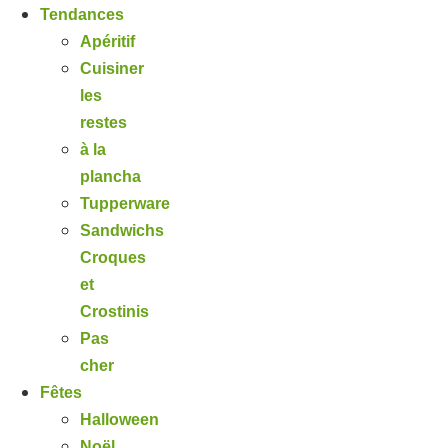
Tendances
Apéritif
Cuisiner
les
restes
à la
plancha
Tupperware
Sandwichs
Croques
et
Crostinis
Pas
cher
Fêtes
Halloween
Noël