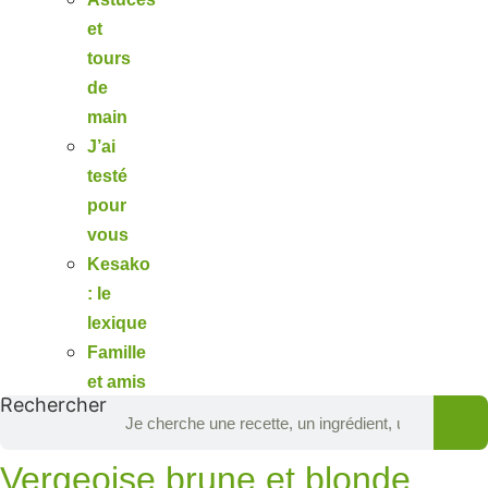
et
tours
de
main
J’ai
testé
pour
vous
Kesako
: le
lexique
Famille
et amis
Rechercher
Vergeoise brune et blonde