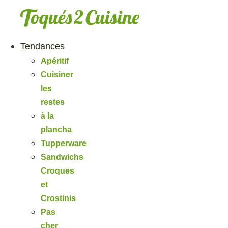
Aller
au
contenu
Tendances
Apéritif
Cuisiner
les
restes
à la
plancha
Tupperware
Sandwichs
Croques
et
Crostinis
Pas
cher