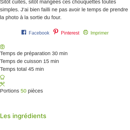
Sitôt cuites, sitôt mangées ces chouquettes toutes
simples. J’ai bien failli ne pas avoir le temps de prendre
la photo à la sortie du four.
Facebook
Pinterest
Imprimer
Temps de préparation
30
minutes
min
Temps de cuisson
15
minutes
min
Temps total
45
minutes
min
Portions
50
pièces
Les ingrédients