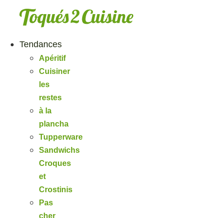
Aller
au
contenu
Tendances
Apéritif
Cuisiner
les
restes
à la
plancha
Tupperware
Sandwichs
Croques
et
Crostinis
Pas
cher