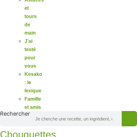
et
tours
de
main
J’ai
testé
pour
vous
Kesako
: le
lexique
Famille
et amis
Rechercher
Chouquettes