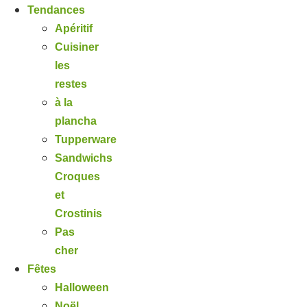
Tendances
Apéritif
Cuisiner
les
restes
à la
plancha
Tupperware
Sandwichs
Croques
et
Crostinis
Pas
cher
Fêtes
Halloween
Noël