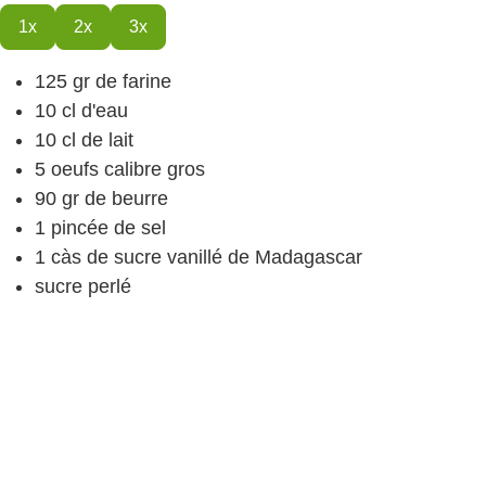
1x
2x
3x
125
gr
de farine
10
cl
d'eau
10
cl
de lait
5
oeufs
calibre gros
90
gr
de beurre
1
pincée de sel
1
càs
de sucre vanillé
de Madagascar
sucre perlé