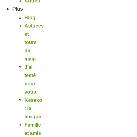
Autres
Plus
Blog
Astuces
et
tours
de
main
J’ai
testé
pour
vous
Kesako
: le
lexique
Famille
et amis