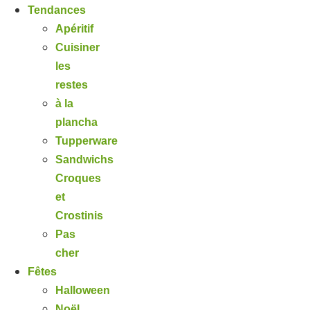
Tendances
Apéritif
Cuisiner
les
restes
à la
plancha
Tupperware
Sandwichs
Croques
et
Crostinis
Pas
cher
Fêtes
Halloween
Noël