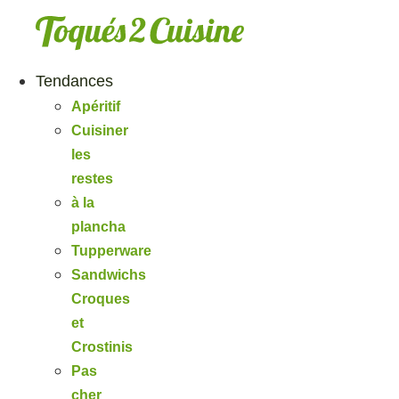
Aller
au
contenu
Tendances
Apéritif
Cuisiner
les
restes
à la
plancha
Tupperware
Sandwichs
Croques
et
Crostinis
Pas
cher