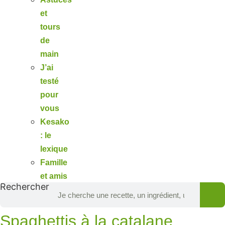
et
tours
de
main
J’ai
testé
pour
vous
Kesako
: le
lexique
Famille
et amis
Rechercher
Spaghettis à la catalane