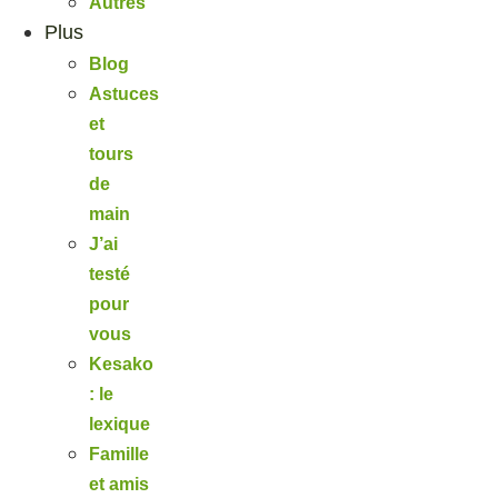
Autres
Plus
Blog
Astuces
et
tours
de
main
J’ai
testé
pour
vous
Kesako
: le
lexique
Famille
et amis