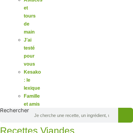
et
tours
de
main
J’ai
testé
pour
vous
Kesako
: le
lexique
Famille
et amis
Rechercher
Recettes Viandes