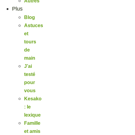
Autres
Plus
Blog
Astuces
et
tours
de
main
J’ai
testé
pour
vous
Kesako
: le
lexique
Famille
et amis