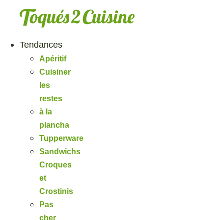
Aller
au
contenu
Tendances
Apéritif
Cuisiner
les
restes
à la
plancha
Tupperware
Sandwichs
Croques
et
Crostinis
Pas
cher