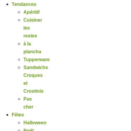
Tendances
Apéritif
Cuisiner
les
restes
à la
plancha
Tupperware
Sandwichs
Croques
et
Crostinis
Pas
cher
Fêtes
Halloween
Noël