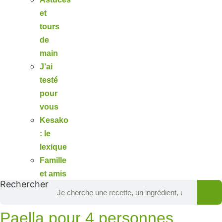
et
tours
de
main
J’ai
testé
pour
vous
Kesako
: le
lexique
Famille
et amis
Rechercher
Paella pour 4 personnes