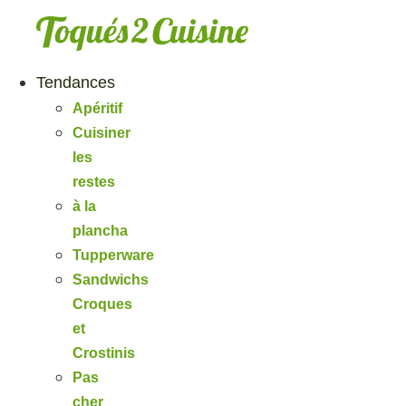
Aller
au
contenu
Tendances
Apéritif
Cuisiner
les
restes
à la
plancha
Tupperware
Sandwichs
Croques
et
Crostinis
Pas
cher