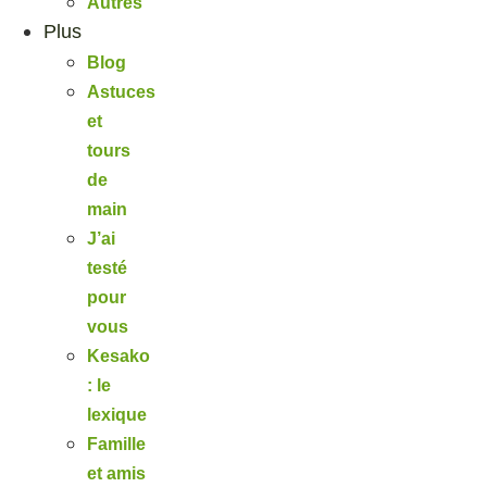
Autres
Plus
Blog
Astuces
et
tours
de
main
J’ai
testé
pour
vous
Kesako
: le
lexique
Famille
et amis