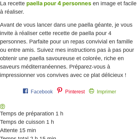
paella pour 4 personnes
La recette
en image et facile
à réaliser.
Avant de vous lancer dans une paella géante, je vous
invite à réaliser cette recette de paella pour 4
personnes. Parfaite pour un repas convivial en famille
ou entre amis. Suivez mes instructions pas à pas pour
obtenir une paella savoureuse et colorée, riche en
saveurs méditerranéennes. Préparez-vous à
impressionner vos convives avec ce plat délicieux !
Facebook
Pinterest
Imprimer
Temps de préparation
1
heure
h
Temps de cuisson
1
heure
h
Attente
15
minutes
min
Temps total
2
heures
h
15
minutes
min