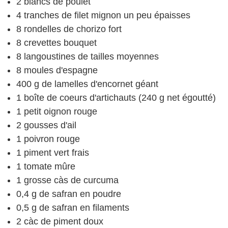
2
blancs de poulet
4
tranches de filet mignon
un peu épaisses
8
rondelles de chorizo
fort
8
crevettes bouquet
8
langoustines
de tailles moyennes
8
moules d'espagne
400
g
de lamelles d'encornet géant
1
boîte
de coeurs d'artichauts
(240 g net égoutté)
1
petit oignon rouge
2
gousses d'ail
1
poivron rouge
1
piment vert frais
1
tomate mûre
1
grosse càs de curcuma
0,4
g
de safran en poudre
0,5
g
de safran en filaments
2
càc
de piment doux