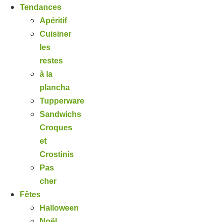
Tendances
Apéritif
Cuisiner
les
restes
à la
plancha
Tupperware
Sandwichs
Croques
et
Crostinis
Pas
cher
Fêtes
Halloween
Noël