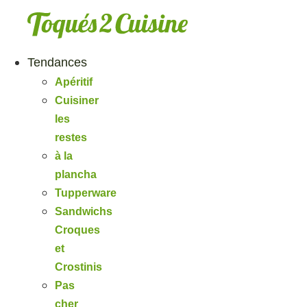
Aller
au
contenu
Tendances
Apéritif
Cuisiner
les
restes
à la
plancha
Tupperware
Sandwichs
Croques
et
Crostinis
Pas
cher