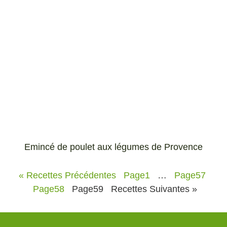
Emincé de poulet aux légumes de Provence
« Recettes Précédentes
Page
1
…
Page
57
Page
58
Page
59
Recettes Suivantes »