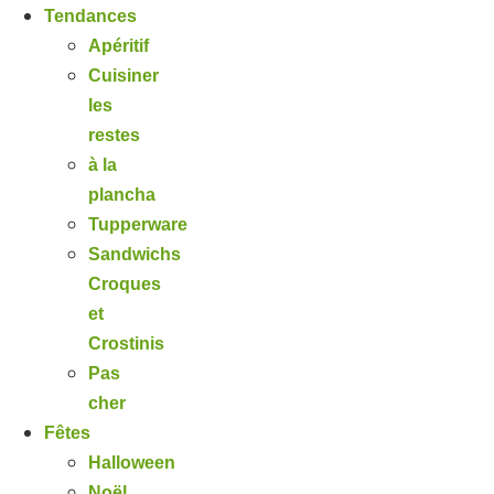
Tendances
Apéritif
Cuisiner
les
restes
à la
plancha
Tupperware
Sandwichs
Croques
et
Crostinis
Pas
cher
Fêtes
Halloween
Noël