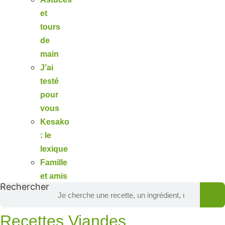
et
tours
de
main
J’ai
testé
pour
vous
Kesako
: le
lexique
Famille
et amis
Rechercher
Recettes Viandes