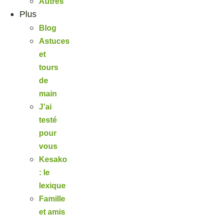
Autres
Plus
Blog
Astuces
et
tours
de
main
J’ai
testé
pour
vous
Kesako
: le
lexique
Famille
et amis