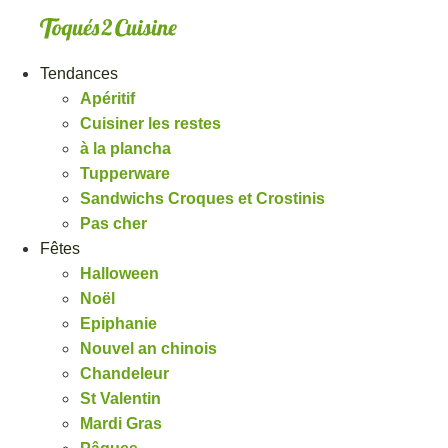
Aller
au
contenu
Tendances
Apéritif
Cuisiner les restes
à la plancha
Tupperware
Sandwichs Croques et Crostinis
Pas cher
Fêtes
Halloween
Noël
Epiphanie
Nouvel an chinois
Chandeleur
St Valentin
Mardi Gras