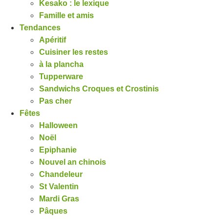
Kesako : le lexique
Famille et amis
Tendances
Apéritif
Cuisiner les restes
à la plancha
Tupperware
Sandwichs Croques et Crostinis
Pas cher
Fêtes
Halloween
Noël
Epiphanie
Nouvel an chinois
Chandeleur
St Valentin
Mardi Gras
Pâques