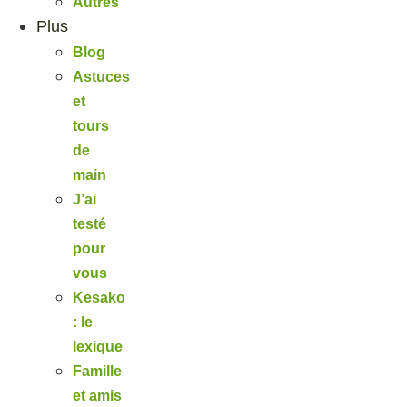
Autres
Plus
Blog
Astuces
et
tours
de
main
J’ai
testé
pour
vous
Kesako
: le
lexique
Famille
et amis