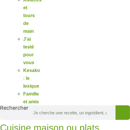
et
tours
de
main
J’ai
testé
pour
vous
Kesako
: le
lexique
Famille
et amis
Rechercher
Cuisine maison ou plats