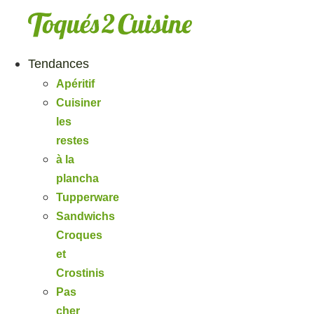
Aller
au
contenu
Tendances
Apéritif
Cuisiner
les
restes
à la
plancha
Tupperware
Sandwichs
Croques
et
Crostinis
Pas
cher