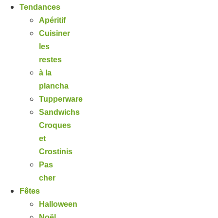
Tendances
Apéritif
Cuisiner
les
restes
à la
plancha
Tupperware
Sandwichs
Croques
et
Crostinis
Pas
cher
Fêtes
Halloween
Noël