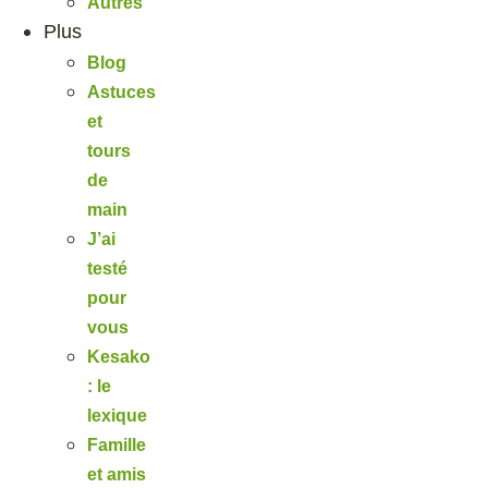
Autres
Plus
Blog
Astuces
et
tours
de
main
J’ai
testé
pour
vous
Kesako
: le
lexique
Famille
et amis