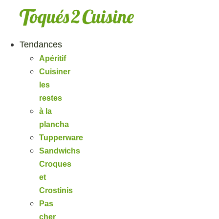
Aller
au
contenu
Tendances
Apéritif
Cuisiner
les
restes
à la
plancha
Tupperware
Sandwichs
Croques
et
Crostinis
Pas
cher