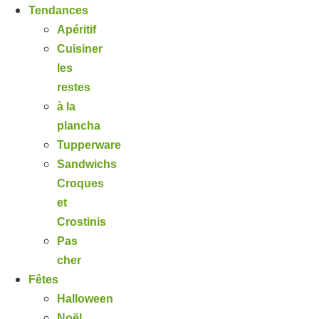
Tendances
Apéritif
Cuisiner
les
restes
à la
plancha
Tupperware
Sandwichs
Croques
et
Crostinis
Pas
cher
Fêtes
Halloween
Noël