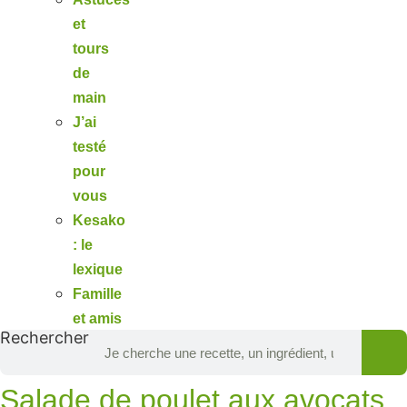
et
tours
de
main
J’ai
testé
pour
vous
Kesako
: le
lexique
Famille
et amis
Rechercher
Salade de poulet aux avocats