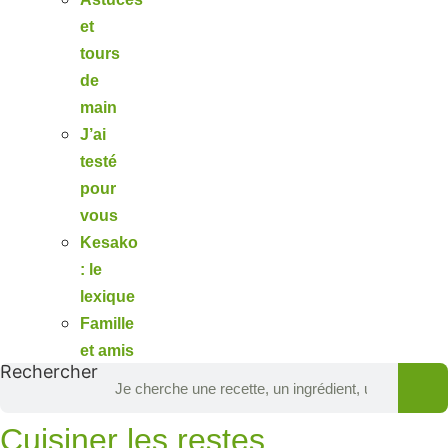
et
tours
de
main
J’ai
testé
pour
vous
Kesako
: le
lexique
Famille
et amis
Rechercher
Cuisiner les restes