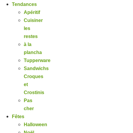
Tendances
Apéritif
Cuisiner
les
restes
à la
plancha
Tupperware
Sandwichs
Croques
et
Crostinis
Pas
cher
Fêtes
Halloween
Noël