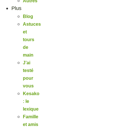
Autres
Plus
Blog
Astuces
et
tours
de
main
J’ai
testé
pour
vous
Kesako
: le
lexique
Famille
et amis