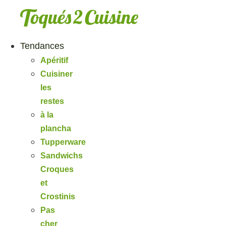
Aller
au
contenu
Tendances
Apéritif
Cuisiner
les
restes
à la
plancha
Tupperware
Sandwichs
Croques
et
Crostinis
Pas
cher