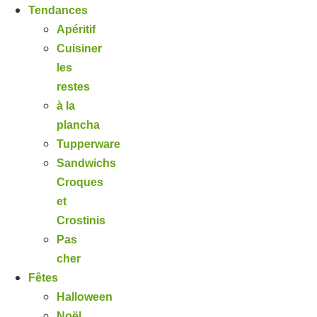
Tendances
Apéritif
Cuisiner
les
restes
à la
plancha
Tupperware
Sandwichs
Croques
et
Crostinis
Pas
cher
Fêtes
Halloween
Noël