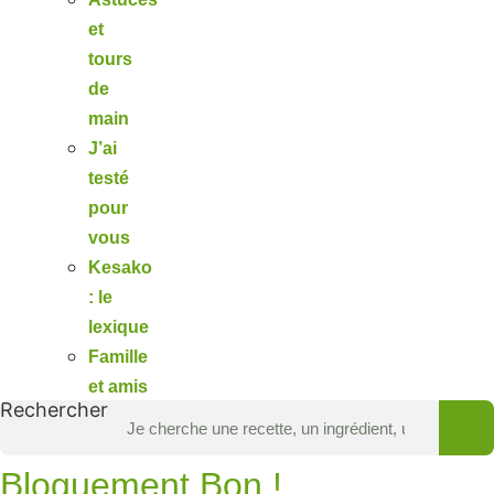
et
tours
de
main
J’ai
testé
pour
vous
Kesako
: le
lexique
Famille
et amis
Rechercher
Bloguement Bon !