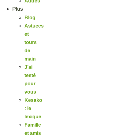
Autres
Plus
Blog
Astuces
et
tours
de
main
J’ai
testé
pour
vous
Kesako
: le
lexique
Famille
et amis