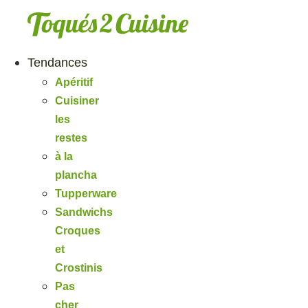
Aller
au
contenu
Tendances
Apéritif
Cuisiner
les
restes
à la
plancha
Tupperware
Sandwichs
Croques
et
Crostinis
Pas
cher