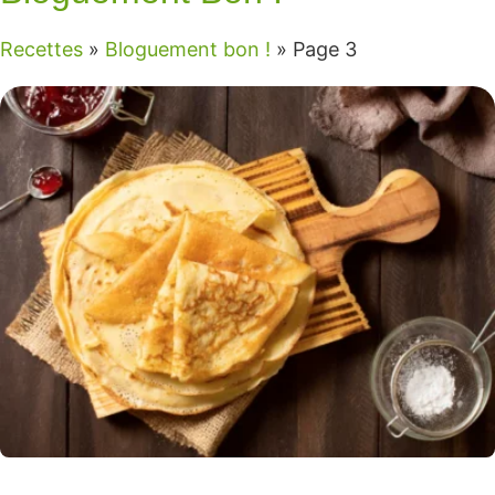
Recettes
»
Bloguement bon !
»
Page 3