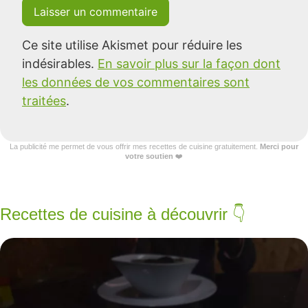
Ce site utilise Akismet pour réduire les
indésirables.
En savoir plus sur la façon dont
les données de vos commentaires sont
traitées
.
La publicité me permet de vous offrir mes recettes de cuisine gratuitement.
Merci pour
votre soutien
❤️
Recettes de cuisine à découvrir 👇