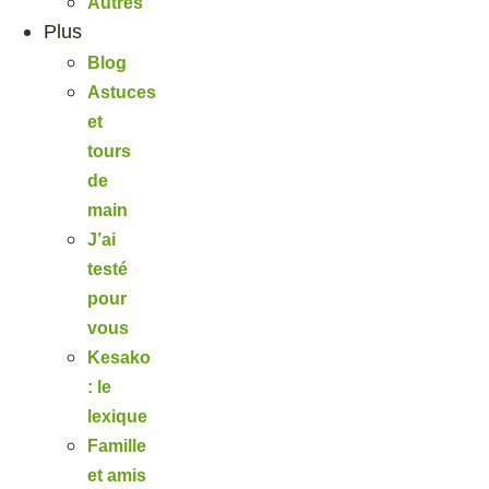
Autres
Plus
Blog
Astuces
et
tours
de
main
J’ai
testé
pour
vous
Kesako
: le
lexique
Famille
et amis