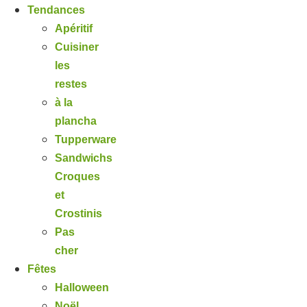
Tendances
Apéritif
Cuisiner
les
restes
à la
plancha
Tupperware
Sandwichs
Croques
et
Crostinis
Pas
cher
Fêtes
Halloween
Noël