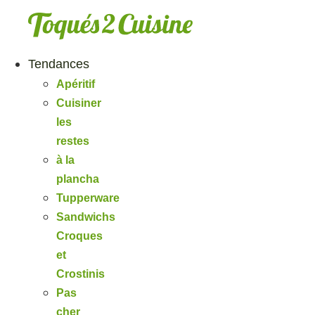
Aller
au
contenu
Tendances
Apéritif
Cuisiner
les
restes
à la
plancha
Tupperware
Sandwichs
Croques
et
Crostinis
Pas
cher