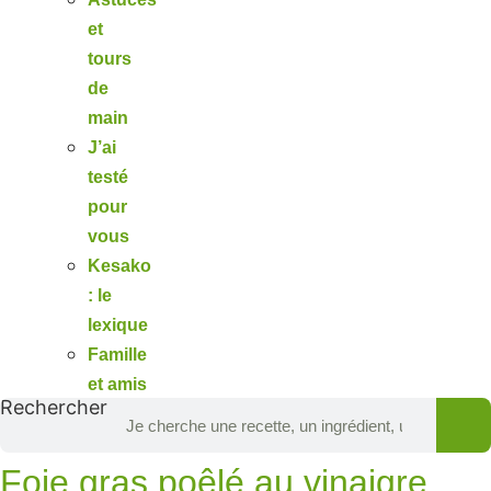
et
tours
de
main
J’ai
testé
pour
vous
Kesako
: le
lexique
Famille
et amis
Rechercher
Foie gras poêlé au vinaigre