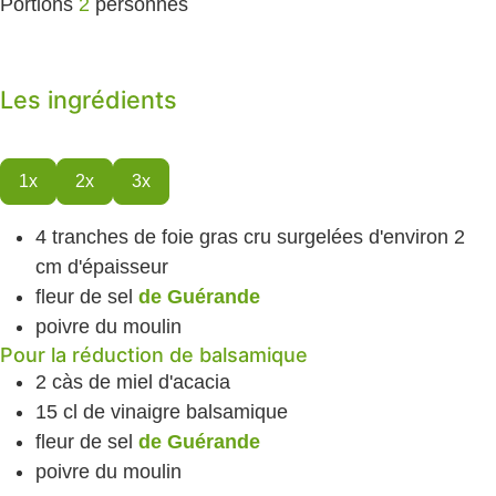
Portions
2
personnes
Les ingrédients
1x
2x
3x
4
tranches de foie gras cru
surgelées d'environ 2
cm d'épaisseur
fleur de sel
de Guérande
poivre
du moulin
Pour la réduction de balsamique
2
càs
de miel
d'acacia
15
cl
de vinaigre balsamique
fleur de sel
de Guérande
poivre
du moulin