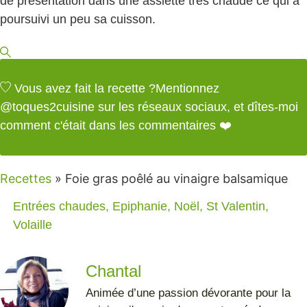
de présentation dans une assiette très chaude ce qui a
poursuivi un peu sa cuisson.
Vous avez fait la recette ?
Mentionnez
@toques2cuisine
sur les réseaux sociaux, et dîtes-moi
comment c'était dans les commentaires ❤️
Recettes
»
Foie gras poêlé au vinaigre balsamique
Entrées chaudes
,
Epiphanie
,
Noël
,
St Valentin
,
Volaille
Chantal
Animée d’une passion dévorante pour la