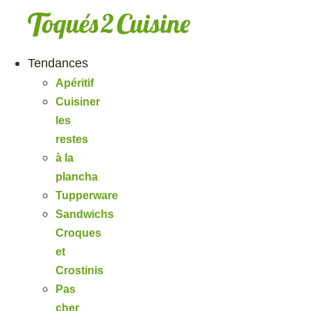
Aller
au
contenu
Tendances
Apéritif
Cuisiner
les
restes
à la
plancha
Tupperware
Sandwichs
Croques
et
Crostinis
Pas
cher