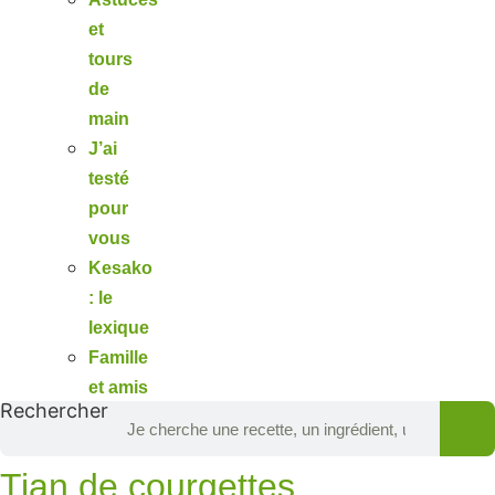
et
tours
de
main
J’ai
testé
pour
vous
Kesako
: le
lexique
Famille
et amis
Rechercher
Tian de courgettes