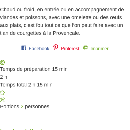
Chaud ou froid, en entrée ou en accompagnement de
viandes et poissons, avec une omelette ou des œufs
aux plats, c’est fou tout ce que l’on peut faire avec un
tian de courgettes à la Provençale.
Facebook
Pinterest
Imprimer
Temps de préparation
15
minutes
min
2
heures
h
Temps total
2
heures
h
15
minutes
min
Portions
2
personnes