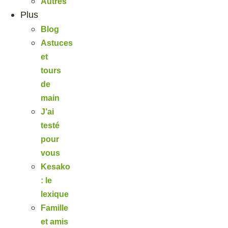
Autres
Plus
Blog
Astuces
et
tours
de
main
J’ai
testé
pour
vous
Kesako
: le
lexique
Famille
et amis