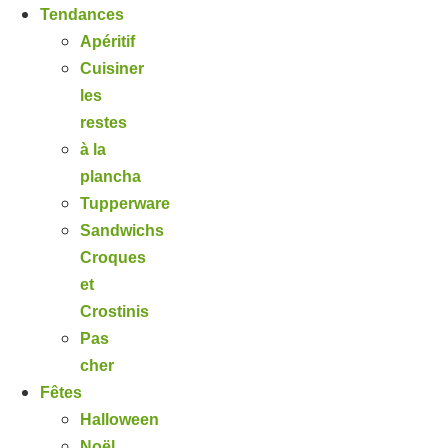
Tendances
Apéritif
Cuisiner
les
restes
à la
plancha
Tupperware
Sandwichs
Croques
et
Crostinis
Pas
cher
Fêtes
Halloween
Noël