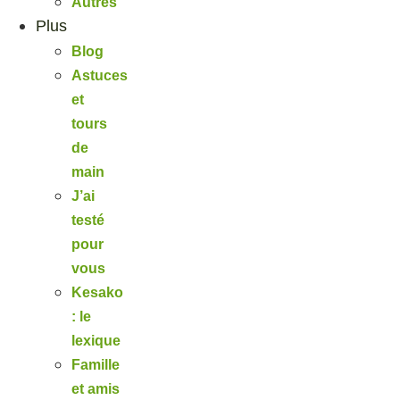
Autres
Plus
Blog
Astuces
et
tours
de
main
J’ai
testé
pour
vous
Kesako
: le
lexique
Famille
et amis