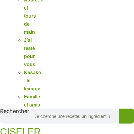
et
tours
de
main
J’ai
testé
pour
vous
Kesako
: le
lexique
Famille
et amis
Rechercher
CISELER