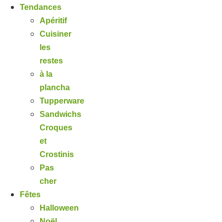
Tendances
Apéritif
Cuisiner
les
restes
à la
plancha
Tupperware
Sandwichs
Croques
et
Crostinis
Pas
cher
Fêtes
Halloween
Noël