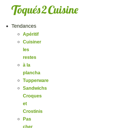
Aller
au
contenu
Tendances
Apéritif
Cuisiner
les
restes
à la
plancha
Tupperware
Sandwichs
Croques
et
Crostinis
Pas
cher