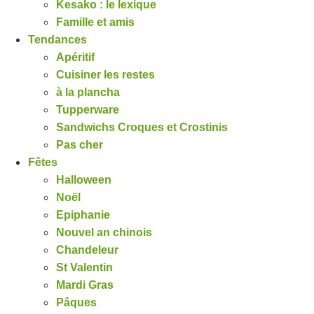
Kesako : le lexique
Famille et amis
Tendances
Apéritif
Cuisiner les restes
à la plancha
Tupperware
Sandwichs Croques et Crostinis
Pas cher
Fêtes
Halloween
Noël
Epiphanie
Nouvel an chinois
Chandeleur
St Valentin
Mardi Gras
Pâques