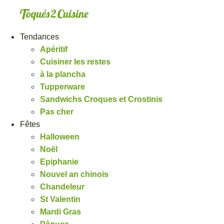
Aller
au
contenu
Tendances
Apéritif
Cuisiner les restes
à la plancha
Tupperware
Sandwichs Croques et Crostinis
Pas cher
Fêtes
Halloween
Noël
Epiphanie
Nouvel an chinois
Chandeleur
St Valentin
Mardi Gras