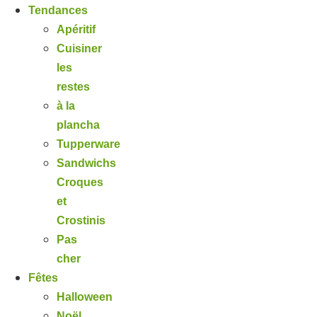
Tendances
Apéritif
Cuisiner
les
restes
à la
plancha
Tupperware
Sandwichs
Croques
et
Crostinis
Pas
cher
Fêtes
Halloween
Noël