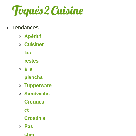
Aller
au
contenu
Tendances
Apéritif
Cuisiner
les
restes
à la
plancha
Tupperware
Sandwichs
Croques
et
Crostinis
Pas
cher