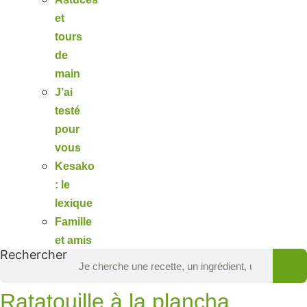
et
tours
de
main
J’ai
testé
pour
vous
Kesako
: le
lexique
Famille
et amis
Rechercher
Ratatouille à la plancha