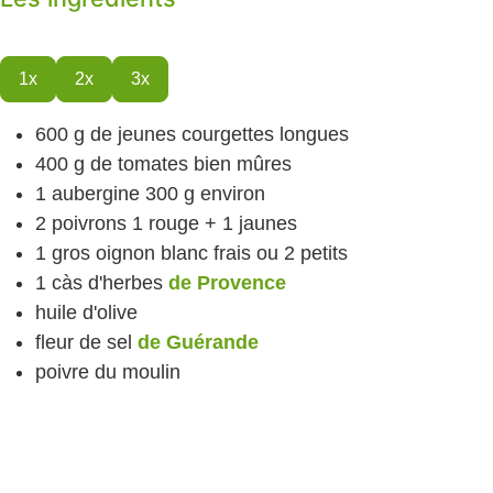
1x
2x
3x
600
g
de jeunes courgettes
longues
400
g
de tomates
bien mûres
1
aubergine
300 g environ
2
poivrons
1 rouge + 1 jaunes
1
gros oignon blanc
frais ou 2 petits
1
càs
d'herbes
de Provence
huile d'olive
fleur de sel
de Guérande
poivre
du moulin