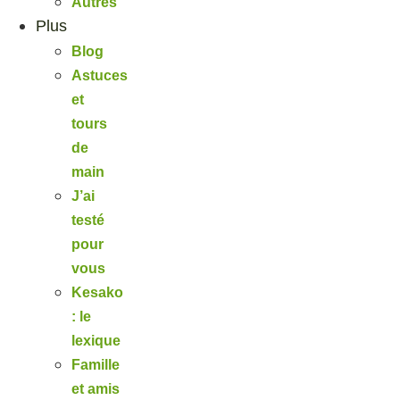
Autres
Plus
Blog
Astuces
et
tours
de
main
J’ai
testé
pour
vous
Kesako
: le
lexique
Famille
et amis