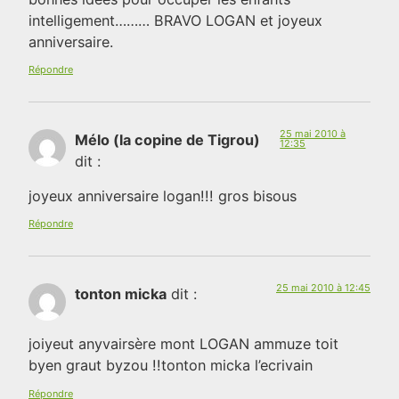
intelligement……… BRAVO LOGAN et joyeux
anniversaire.
Répondre
25 mai 2010 à
Mélo (la copine de Tigrou)
12:35
dit :
joyeux anniversaire logan!!! gros bisous
Répondre
25 mai 2010 à 12:45
tonton micka
dit :
joiyeut anyvairsère mont LOGAN ammuze toit
byen graut byzou !!tonton micka l’ecrivain
Répondre