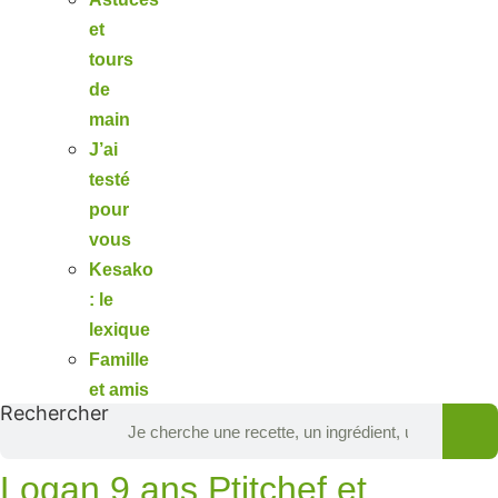
et
tours
de
main
J’ai
testé
pour
vous
Kesako
: le
lexique
Famille
et amis
Rechercher
Logan 9 ans Ptitchef et