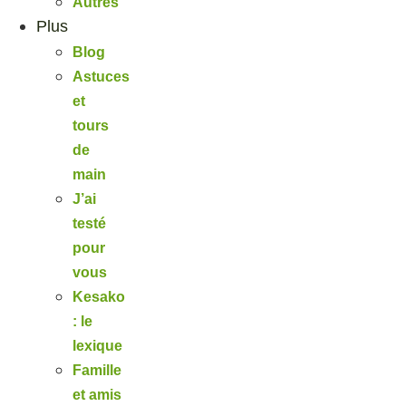
Autres
Plus
Blog
Astuces
et
tours
de
main
J’ai
testé
pour
vous
Kesako
: le
lexique
Famille
et amis