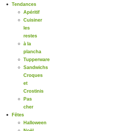
Tendances
Apéritif
Cuisiner
les
restes
à la
plancha
Tupperware
Sandwichs
Croques
et
Crostinis
Pas
cher
Fêtes
Halloween
Noël