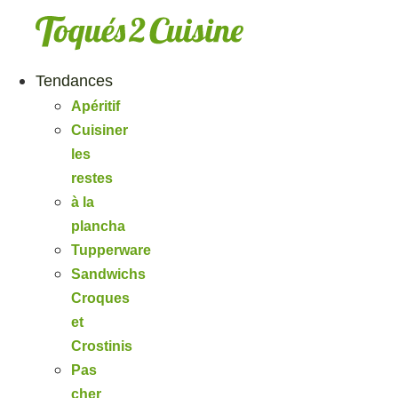
Aller
au
contenu
Tendances
Apéritif
Cuisiner
les
restes
à la
plancha
Tupperware
Sandwichs
Croques
et
Crostinis
Pas
cher