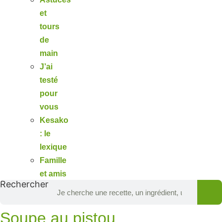
et
tours
de
main
J’ai
testé
pour
vous
Kesako
: le
lexique
Famille
et amis
Rechercher
Soupe au pistou