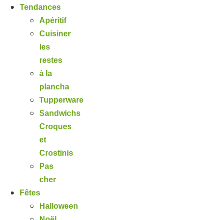
Tendances
Apéritif
Cuisiner
les
restes
à la
plancha
Tupperware
Sandwichs
Croques
et
Crostinis
Pas
cher
Fêtes
Halloween
Noël