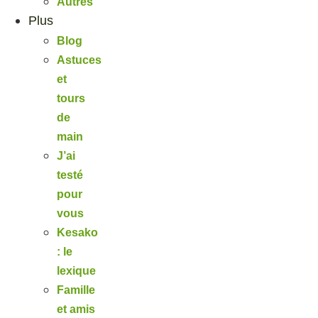
Autres
Plus
Blog
Astuces
et
tours
de
main
J’ai
testé
pour
vous
Kesako
: le
lexique
Famille
et amis