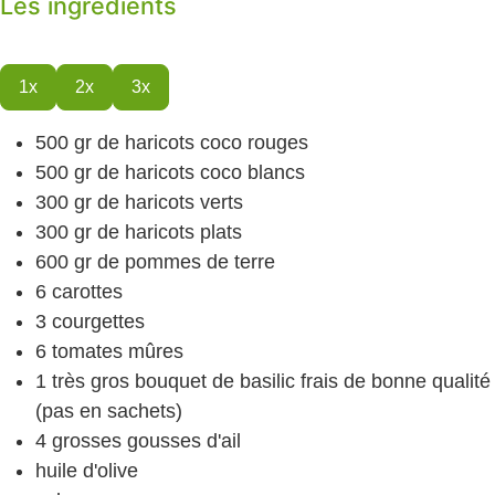
Les ingrédients
1x
2x
3x
500
gr
de haricots coco rouges
500
gr
de haricots coco blancs
300
gr
de haricots verts
300
gr
de haricots plats
600
gr
de pommes de terre
6
carottes
3
courgettes
6
tomates mûres
1
très gros bouquet de basilic frais
de bonne qualité
(pas en sachets)
4
grosses gousses d'ail
huile d'olive