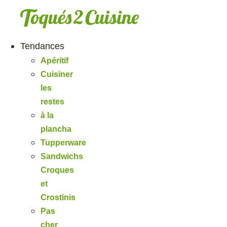
Aller
au
contenu
Tendances
Apéritif
Cuisiner
les
restes
à la
plancha
Tupperware
Sandwichs
Croques
et
Crostinis
Pas
cher