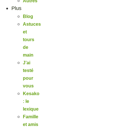
Autres
Plus
Blog
Astuces
et
tours
de
main
J’ai
testé
pour
vous
Kesako
: le
lexique
Famille
et amis