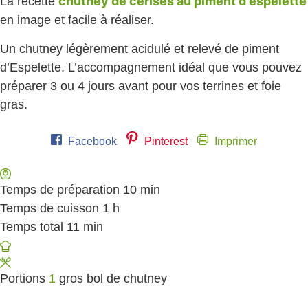
chutney de cerises au piment d'espelette
La recette
en image et facile à réaliser.
Un chutney légèrement acidulé et relevé de piment
d’Espelette. L’accompagnement idéal que vous pouvez
préparer 3 ou 4 jours avant pour vos terrines et foie
gras.
Facebook
Pinterest
Imprimer
Temps de préparation
10
minutes
min
Temps de cuisson
1
heure
h
Temps total
11
minutes
min
Portions
1
gros bol de chutney