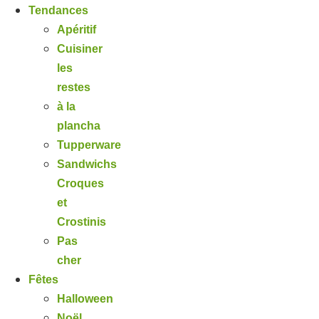
Tendances
Apéritif
Cuisiner
les
restes
à la
plancha
Tupperware
Sandwichs
Croques
et
Crostinis
Pas
cher
Fêtes
Halloween
Noël