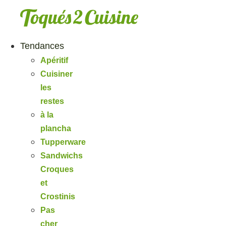
Aller
au
contenu
Tendances
Apéritif
Cuisiner
les
restes
à la
plancha
Tupperware
Sandwichs
Croques
et
Crostinis
Pas
cher