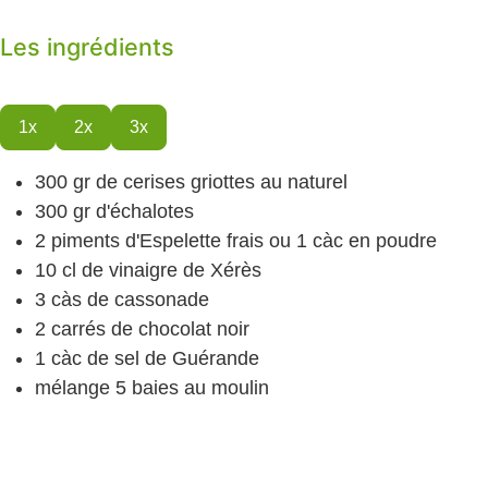
Les ingrédients
1x
2x
3x
300
gr
de cerises griottes
au naturel
300
gr
d'échalotes
2
piments d'Espelette
frais ou 1 càc en poudre
10
cl
de vinaigre de Xérès
3
càs
de cassonade
2
carrés de chocolat noir
1
càc
de sel
de Guérande
mélange 5 baies
au moulin