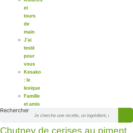
et
tours
de
main
J’ai
testé
pour
vous
Kesako
: le
lexique
Famille
et amis
Rechercher
Chutney de cerises au piment