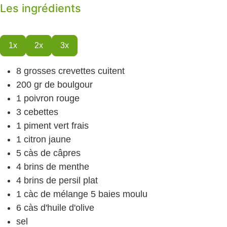
Les ingrédients
1x
2x
3x
8
grosses crevettes cuitent
200
gr
de boulgour
1
poivron rouge
3
cebettes
1
piment vert frais
1
citron jaune
5
càs
de câpres
4
brins de menthe
4
brins de persil plat
1
càc
de mélange 5 baies moulu
6
càs
d'huile d'olive
sel