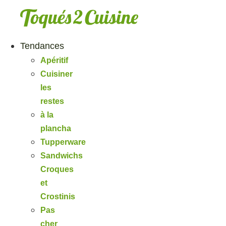
Aller
au
contenu
Tendances
Apéritif
Cuisiner
les
restes
à la
plancha
Tupperware
Sandwichs
Croques
et
Crostinis
Pas
cher