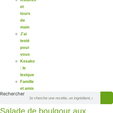
et
tours
de
main
J’ai
testé
pour
vous
Kesako
: le
lexique
Famille
et amis
Rechercher
Salade de boulgour aux