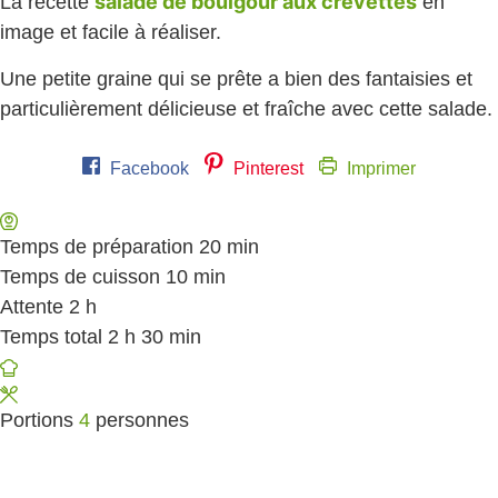
salade de boulgour aux crevettes
La recette
en
image et facile à réaliser.
Une petite graine qui se prête a bien des fantaisies et
particulièrement délicieuse et fraîche avec cette salade.
Facebook
Pinterest
Imprimer
Temps de préparation
20
minutes
min
Temps de cuisson
10
minutes
min
Attente
2
heures
h
Temps total
2
heures
h
30
minutes
min
Portions
4
personnes