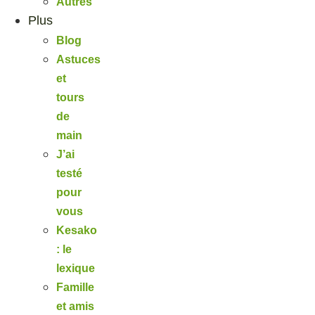
Autres
Plus
Blog
Astuces
et
tours
de
main
J’ai
testé
pour
vous
Kesako
: le
lexique
Famille
et amis