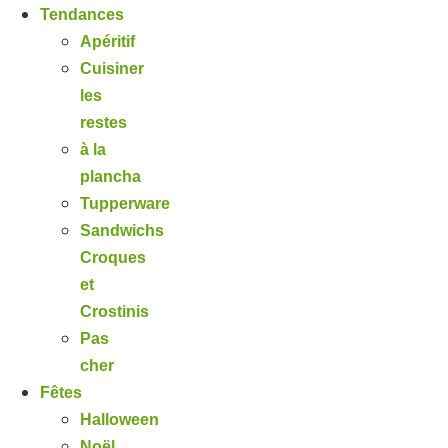
Tendances
Apéritif
Cuisiner
les
restes
à la
plancha
Tupperware
Sandwichs
Croques
et
Crostinis
Pas
cher
Fêtes
Halloween
Noël