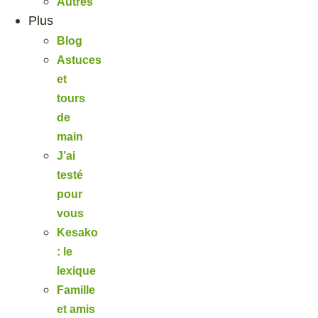
Autres
Plus
Blog
Astuces
et
tours
de
main
J’ai
testé
pour
vous
Kesako
: le
lexique
Famille
et amis