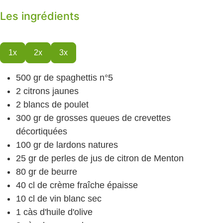
Les ingrédients
1x
2x
3x
500
gr
de spaghettis n°5
2
citrons jaunes
2
blancs de poulet
300
gr
de grosses queues de crevettes
décortiquées
100
gr
de lardons
natures
25
gr
de perles de jus de citron
de Menton
80
gr
de beurre
40
cl
de crème fraîche
épaisse
10
cl
de vin blanc sec
1
càs
d'huile d'olive