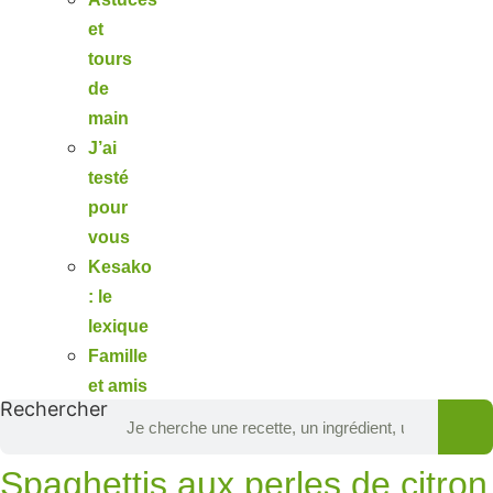
et
tours
de
main
J’ai
testé
pour
vous
Kesako
: le
lexique
Famille
et amis
Rechercher
Spaghettis aux perles de citron