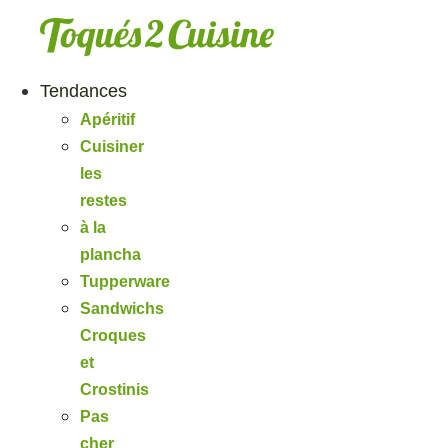
Aller
au
contenu
Tendances
Apéritif
Cuisiner
les
restes
à la
plancha
Tupperware
Sandwichs
Croques
et
Crostinis
Pas
cher