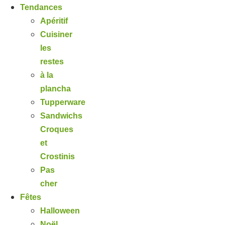
Tendances
Apéritif
Cuisiner
les
restes
à la
plancha
Tupperware
Sandwichs
Croques
et
Crostinis
Pas
cher
Fêtes
Halloween
Noël